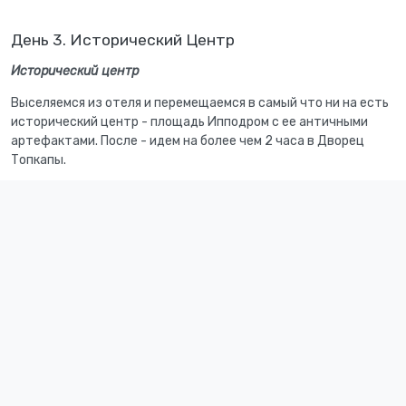
День 3. Исторический Центр
Исторический центр
Выселяемся из отеля и перемещаемся в самый что ни на есть
исторический центр - площадь Ипподром с ее античными
артефактами. После - идем на более чем 2 часа в Дворец
Топкапы.
Большой Дворец Топкапы был одной из главных резиденций
султанов Османской империи на протяжении почти 400
лет.
Дворцовый комплекс
состоит из четырех основных
дворов и множества небольших зданий. На своем пике дворец
был домом для 4000 человек и занимал большую территорию
с длинной береговой линией. В нем находились мечети,
больница, пекарня и монетный двор. Все это Вы увидите
изнутри, а бонусом получите еще один великолепный вид на
Босфор.
Две мечети