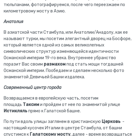
тюльпанами, фотографируемся, после чего переезжаем по
километровому мосту в Азию.
Анатолия
В азиатской части Стамбула, или Анатолии/Анадолу, как ее
называют турки, мы посетим
э
легантный дворец на Босфоре,
который является одной из самых великолепных
символических структур изменяющейся идентичности
Османской империи 19-го века. Внутреннее убранство
поразит Вас своим
размахом
под стать мощи тогдашней
Османской империи. Пообедаем и сделаем несколько фото
знаменитой Девичьей Башни издалека.
Современный центр города
Возвращаемся в европейскую часть, посетим
площадь
Таксим
и пройдем от нее по знаменитой улице
Истикляль
прямо к Галатской башне.
По пути вдоль улицы заглянем в христианскую
Церковь
-
настоящий кусочек Италии в центре Стамбула, от башни
спустимся к
Галатскому мосту
, далее - время возвращаться