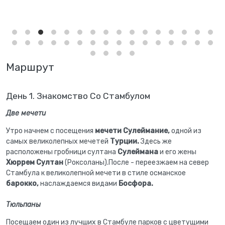
Маршрут
День 1. Знакомство Со Стамбулом
Две мечети
Утро начнем с посещения
мечети Сулеймание,
одной из
самых великолепных мечетей
Турции.
Здесь же
расположены гробници султана
Сулеймана
и его жены
Хюррем Султан
(Роксоланы).После - переезжаем на север
Стамбула к великолепной мечети в стиле османское
барокко,
наслаждаемся видами
Босфора.
Тюльпаны
Посещаем один из лучших в Стамбуле парков с цветущими