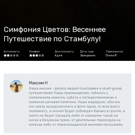
Симфония Цветов: Весеннее
Путешествие по Стамбулу!
Активность
Комфорт
Длительность
Даты тура
Проживание
4 дня
Завершено
Отели 4*
Максим H
Наша миссия - делать людей счастливее в small-group
путешествиях! Наши преимущества: гибкость к
пожеланиям клиента, забота о путешественниках и
лояльная ценовая политика. Наши маршруты, обычно,
это смесь экскурсионного и фото туров, то есть всего
понемногу, а значит будет соблюден баланс в группе, и
никто не будет страдать либо от излишних часов на
ногах в безумном треке, от длительных переездов на
колесах либо от перенасыщенной музеями программы.