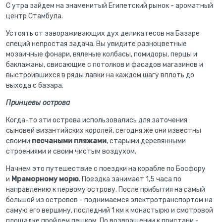
С утра зайдем на знаменитый Египетский рынок - ароматный
центр Стамбула.
Устоять от завораживающих дух деликатесов на Базаре
специй непростая задача. Вы увидите разноцветные
мозаичные фонари, вяленые колбасы, помидоры, перцы и
баклажаны, свисающие с потолков и фасадов магазинов и
выстроившихся в ряды лавки на каждом шагу вплоть до
выхода с базара.
Принцевы острова
Когда-то эти острова использовались для заточения
сыновей византийских королей, сегодня же они известны
своими
песчаными пляжами
, старыми деревянными
строениями и своим чистым воздухом.
Начнем это путешествие с поездки на корабле по Босфору
и
Мраморному морю
. Поездка занимает 1,5 часа по
направлению к первому острову. После прибытия на самый
большой из островов - поднимаемся электротранспортом на
самую его вершину, последний 1 км к монастырю и смотровой
площадке пройдем пешком. По возвращении к пристани -