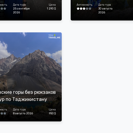
ность
Дата тура
Цена
Активность
Дата тура
25 сентября
1 290 $
30 августа
2026
2026
ские горы без рюкзаков
ур по Таджикистану
ность
Дата тура
Цена
8 августа 2026
950 $