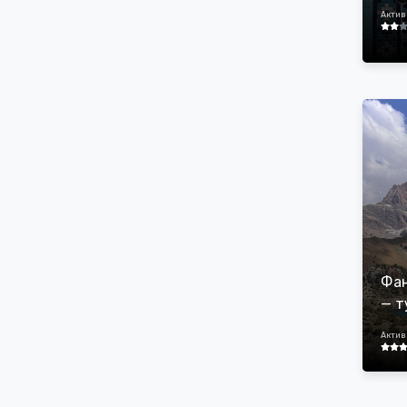
Актив
Фан
— т
Актив