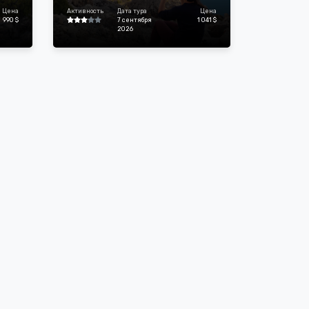
5020 м и Энергию 5132 м
Цена
Активность
Дата тура
Цена
990 $
7 сентября
1 041 $
2026