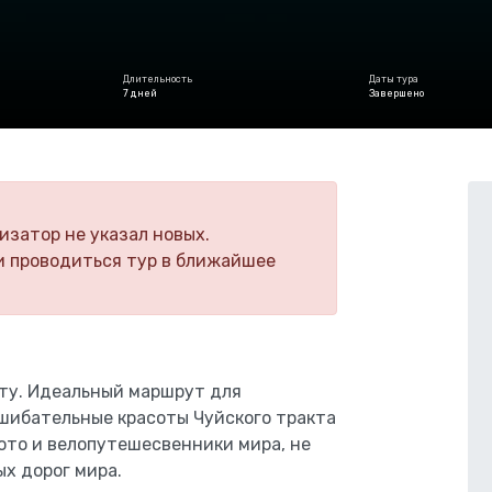
Длительность
Даты тура
7 дней
Завершено
изатор не указал новых.
и проводиться тур в ближайшее
кту. Идеальный маршрут для
сшибательные красоты Чуйского тракта
ото и велопутешесвенники мира, не
ых дорог мира.