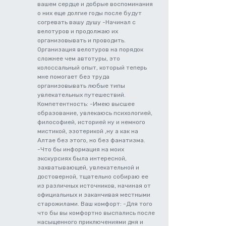
вашем сердце и добрые воспоминания
о них еще долгие годы после будут
согревать вашу душу -Начинал с
велотуров и продолжаю их
организовывать и проводить.
Организация велотуров на порядок
сложнее чем автотуры, это
колоссальный опыт, который теперь
мне помогает без труда
организовывать любые типы
увлекательных путешествий.
Компетентность: -Имею высшее
образование, увлекаюсь психологией,
философией, историей ну и немного
мистикой, эзотерикой ,ну а как на
Алтае без этого, но без фанатизма.
-Что бы информация на моих
экскурсиях была интересной,
захватывающей, увлекательной и
достоверной, тщательно собираю ее
из различных источников, начиная от
официальных и заканчивая местными
старожилами. Ваш комфорт: -Для того
что бы вы комфортно выспались после
насыщенного приключениями дня и