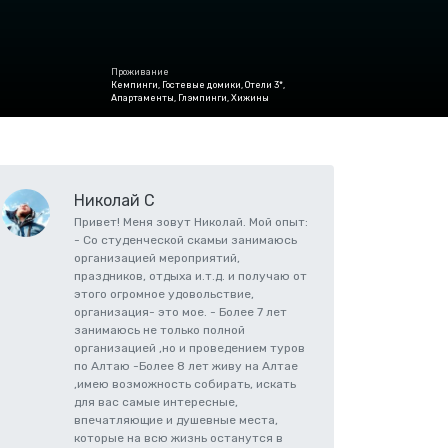
Проживание
Кемпинги, Гостевые домики, Отели 3*,
Апартаменты, Глэмпинги, Хижины
Николай С
Привет! Меня зовут Николай. Мой опыт:
- Со студенческой скамьи занимаюсь
организацией мероприятий,
праздников, отдыха и.т.д. и получаю от
этого огромное удовольствие,
организация- это мое. - Более 7 лет
занимаюсь не только полной
организацией ,но и проведением туров
по Алтаю -Более 8 лет живу на Алтае
,имею возможность собирать, искать
для вас самые интересные,
впечатляющие и душевные места,
которые на всю жизнь останутся в