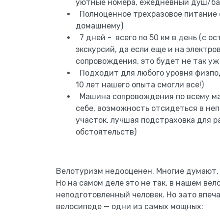
уютные номера, ежедневный душ/бан
Полноценное трехразовое питание с
домашнему)
7 дней - всего по 50 км в день (с о
экскурсий, да если еще и на электр
сопровождения, это будет не так уж
Подходит для любого уровня физподг
10 лет нашего опыта смогли все!)
Машина сопровождения по всему мар
себе, возможность отсидеться в неп
участок, лучшая подстраховка для 
обстоятельств)
Велотуризм недооценен. Многие думают, 
Но на самом деле это не так, в нашем ве
неподготовленный человек. Но зато впеч
велосипеде — одни из самых мощных: