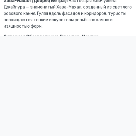
Хава-Махал (Дворец Ветра):
Настоящая жемчужина
Джайпура — знаменитый Хава-Махал, созданный из светлого
розового камня. Гуляя вдоль фасадов и коридоров, туристы
восхищаются тонким искусством резьбы по камню и
изящностью форм.
Янтарная Обсерватория Джантар-Мантар:
Познакомьтесь с уникальной обсерваторией, построенной
махараджей Джай Сингхом Ii в Xviii веке. Здесь можно увидеть
древние инструменты, используемые для наблюдения
звездного неба и измерения точного времени.
Городской Дворец:
Знаменитый городской дворец
Джайпура приглашает гостей прогуляться по внутренним
дворам и залам, услышать историю древних правителей и
представить себе жизнь великих махараджей прошлых
веков.
Обед в местном ресторане:
Для желающих отведать
традиционные блюда местной кухни предусмотрена
остановка в уютном ресторанчике, где гости смогут
попробовать блюда северо-индийские деликатесы и
послушать мелодии традиционной народной музыки.