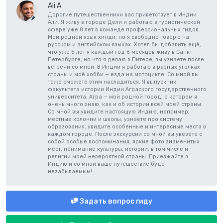
Ali A
Дорогие путешественники вас приветствует в Индии
Али. Я живу в городе Дели и работаю в туристической
сфере уже 8 лет в команде профессиональных гидов.
Мой родной язык хинди, но я свободно говорю на
русском и английском языках. Хотел бы добавить ещё,
что уже 5 лет я каждый год 6 месяцев живу в Санкт-
Петербурге, но что я делаю в Питере, вы узнаете после
встречи со мной. В Индии я работаю в разных уголках
страны и моё хобби — езда на мотоцикле. Со мной вы
тоже сможете этим насладиться. Я выпускник
факультета истории Индии Аграского государственного
университета. Агра — мой родной город, о котором я
очень много знаю, как и об истории всей моей страны.
Со мной вы увидите настоящую Индию, например,
местные колонии и школы, узнаете про систему
образования, увидите особенные и интересные места в
каждом городе. После экскурсии со мной вы увезёте с
собой особые воспоминания, яркие фото знаменитых
мест, понимание культуры, истории, в том числе и
религии моей невероятной страны. Приезжайте в
Индию и со мной ваше путешествие будет
незабываемым!
Задать вопрос гиду