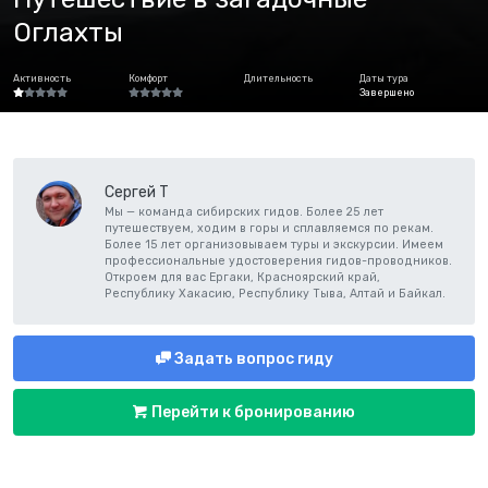
Оглахты
Активность
Комфорт
Длительность
Даты тура
Завершено
Сергей Т
Мы — команда сибирских гидов. Более 25 лет
путешествуем, ходим в горы и сплавляемся по рекам.
Более 15 лет организовываем туры и экскурсии. Имеем
профессиональные удостоверения гидов-проводников.
Откроем для вас Ергаки, Красноярский край,
Республику Хакасию, Республику Тыва, Алтай и Байкал.
Задать вопрос гиду
Перейти к бронированию