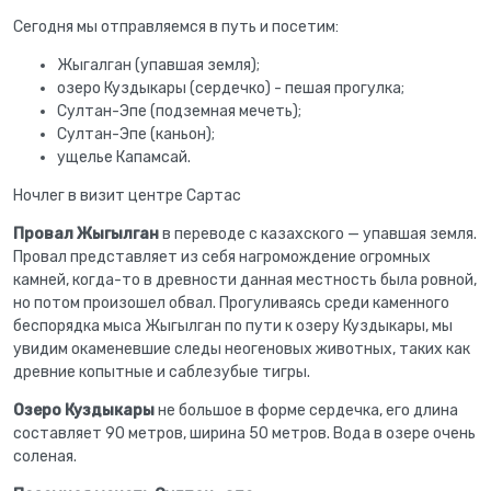
Сегодня мы отправляемся в путь и посетим:
Жыгалган (упавшая земля);
озеро Куздыкары (сердечко) - пешая прогулка;
Султан-Эпе (подземная мечеть);
Султан-Эпе (каньон);
ущелье Капамсай.
Ночлег в визит центре Сартас
Провал Жыгылган
в переводе с казахского — упавшая земля.
Провал представляет из себя нагромождение огромных
камней, когда-то в древности данная местность была ровной,
но потом произошел обвал. Прогуливаясь среди каменного
беспорядка мыса Жыгылган по пути к озеру Куздыкары, мы
увидим окаменевшие следы неогеновых животных, таких как
древние копытные и саблезубые тигры.
Озеро Куздыкары
не большое в форме сердечка, его длина
составляет 90 метров, ширина 50 метров. Вода в озере очень
соленая.