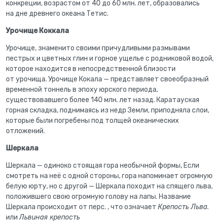
конкреции, возрастом от 40 до 60 млн. лет, образовались
на дне древнего океана Тетис.
Урочище Коккала
Урочище, знаменито своими причудливыми размывами
пестрых и цветных глин и горное ущелье с родниковой водой,
которое находится в непосредственной близости
от урочища. Урочище Кокала — представляет своеобразный
временной тоннель в эпоху юрского периода,
существовавшего более 140 млн. лет назад. Каратауская
горная складка, поднимаясь из недр Земли, приподняла слои,
которые были погребены под толщей океанических
отложений.
Шеркала
Шеркала — одиноко стоящая гора необычной формы, Если
смотреть на неё с одной стороны, гора напоминает огромную
белую юрту, но с другой — Шеркала походит на спящего льва,
положившего свою огромную голову на лапы. Название
Шеркала происходит от перс. , что означает
Крепость Льва
.
или
Львиная крепость