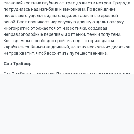
слоновой кости на глубину от трех до шести метров. Природа
потрудилась над изгибами и вымоинами. По всей длине
небольшого ущелья видны следы, оставленные древней
рекой. Свет проникает через узкую длинную щель наверху,
многократно отражается от известняка, создавая
неправдоподобные переливы и оттенки, тени и полутени.
Кое-где можно свободно пройти, а где-то приходится
карабкаться. Каньон не длинный, но этих нескольких десятков
метров хватит, чтоб восхитить путешественника.
Сор Тузбаир
Сор Тузбаира — солончак По-казахски он называется сор, что
означает вид солончака, который не имеет стока и является
мелководным. Соры образуются во впадинах глубиной
не более полутора метров. В период весеннего таяния
солончак покрывается водяной гладью, в которой живописно
отражается небо. В летнее время корка застывает, можно
беспрепятственно ходить пешком — изредка ноги будут
проваливаться в соляные залежи на глубину 1015
сантиметров. Поэтому для прогулки по поверхности
солончака нужно надеть резиновые сапоги или другую