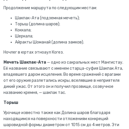
Продолжение маршрута по следующим местам:
Шакпак-Ата (подземная мечеть);
Торыш (долина шаров);
Коккала;
Шеркала;
Айракты Шоманай (долина замков).
Ночлег в юртах этноаул Когез.
Мечеть Шакпак-Ата
— одно из сакральных мест Мангистау.
Её название связывают с именем старца-суфия Шакпак Ата,
владевшего даром исцеления. Во время сражений с врагами
от его оружия разлетались искры, вселявшие в неприятеля
дикий ужас. От этого он и получил прозвище, созвучное
названию кремня, — шакпак тас.
Торыш
Урочище известно также как Долина шаров благодаря
находящимся на поверхности отложениям конкреций
шаровидной формы диаметром от 1015 см до 4 метров. Эти