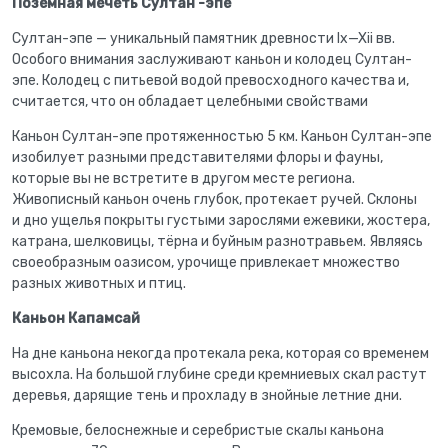
Поземная мечеть Султан -эпе
Султан-эпе — уникальный памятник древности Ix—Xii вв.
Особого внимания заслуживают каньон и колодец Султан-
эпе. Колодец с питьевой водой превосходного качества и,
считается, что он обладает целебными свойствами
Каньон Султан-эпе протяженностью 5 км. Каньон Султан-эпе
изобилует разными представителями флоры и фауны,
которые вы не встретите в другом месте региона.
Живописный каньон очень глубок, протекает ручей. Склоны
и дно ущелья покрыты густыми зарослями ежевики, жостера,
катрана, шелковицы, тёрна и буйным разнотравьем. Являясь
своеобразным оазисом, урочище привлекает множество
разных животных и птиц.
Каньон Капамсай
На дне каньона некогда протекала река, которая со временем
высохла. На большой глубине среди кремниевых скал растут
деревья, дарящие тень и прохладу в знойные летние дни.
Кремовые, белоснежные и серебристые скалы каньона