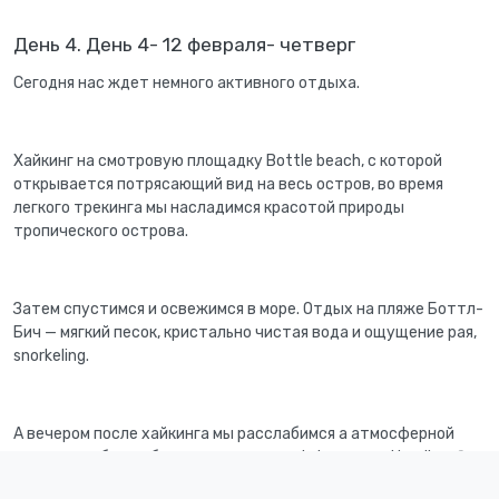
День 4. День 4- 12 февраля- четверг
Сегодня нас ждет немного активного отдыха.
Хайкинг на смотровую площадку Bottle beach, с которой
открывается потрясающий вид на весь остров, во время
легкого трекинга мы насладимся красотой природы
тропического острова.
Затем спустимся и освежимся в море. Отдых на пляже Боттл-
Бич — мягкий песок, кристально чистая вода и ощущение рая,
snorkeling.
А вечером после хайкинга мы расслабимся а атмосферной
сауне , где будет бочка со льдом, music jam, sound healing, fire
show