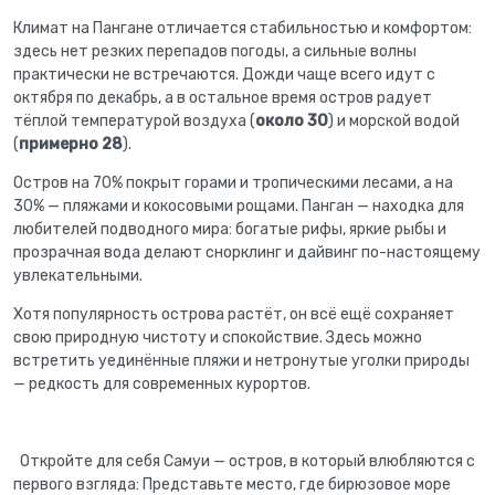
Климат на Пангане отличается стабильностью и комфортом:
здесь нет резких перепадов погоды, а сильные волны
практически не встречаются. Дожди чаще всего идут с
октября по декабрь, а в остальное время остров радует
тёплой температурой воздуха (
около 30
) и морской водой
(
примерно 28
).
Остров на 70% покрыт горами и тропическими лесами, а на
30% — пляжами и кокосовыми рощами. Панган — находка для
любителей подводного мира: богатые рифы, яркие рыбы и
прозрачная вода делают снорклинг и дайвинг по-настоящему
увлекательными.
Хотя популярность острова растёт, он всё ещё сохраняет
свою природную чистоту и спокойствие. Здесь можно
встретить уединённые пляжи и нетронутые уголки природы
— редкость для современных курортов.
Откройте для себя Самуи — остров, в который влюбляются с
первого взгляда: Представьте место, где бирюзовое море