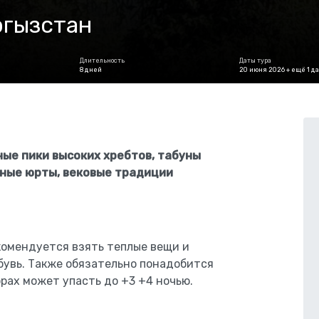
гызстан
Длительность
Даты тура
8 дней
20 июня 2026 + ещё 1 да
ые пики высоких хребтов, табуны
мные юрты, вековые традиции
екомендуется взять теплые вещи и
бувь. Также обязательно понадобится
рах может упасть до +3 +4 ночью.