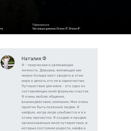
Проживание
та
Гостевые домики, Отели 3*, Отели 4*
Наталия Ф
Я - творческая и увлекающая
личность. Девушка, желающая как
можно больше мест увидеть в этом
мире и делать это не в одиночестве.
Путешествия для меня - это одно из
составляющих моей формулы счастья.
Я очень люблю общение,
взаимодействие, компании. Мне очень
приятно быть полезной людям. Я
кайфую, когда люди улыбаются и я к
этому причастна. Я создаю и продаю
организованные мной путешествия, в
которых состояние радости, кайфа и