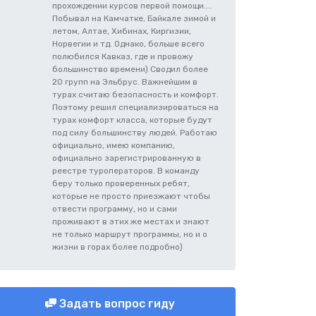
прохождении курсов первой помощи....
Побывал на Камчатке, Байкале зимой и
летом, Алтае, Хибинах, Киргизии,
Норвегии и тд. Однако, больше всего
полюбился Кавказ, где и провожу
большинство времени) Сводил более
20 групп на Эльбрус. Важнейшим в
турах считаю безопасность и комфорт.
Поэтому решил специализироваться на
турах комфорт класса, которые будут
под силу большинству людей. Работаю
официально, имею компанию,
официально зарегистрированную в
реестре туроператоров. В команду
беру только проверенных ребят,
которые не просто приезжают чтобы
отвести программу, но и сами
проживают в этих же местах и знают
не только маршрут программы, но и о
жизни в горах более подробно)
Задать вопрос гиду