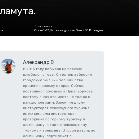
ламута.
Проживание
та
Отели 1-2*, Гостевые домики, Отели 3*, Коттеджи
Александр В
В 2015 году побывав на Кавказе
влюбился в горы. С тех пор забросил
городскую жизнь и большинство
времени провожу в горах. Сейчас
постоянно проживаю в Приэльбрусье,
поэтому знаю эти места не только в
рамках программ. Закончил школу
инструкторов пешеходного туризма,
имею дипломы инструктора-
проводника по горному туризму и
альпинизму, а так же пешеходному
туризму и треккингу. Второй разряд по
альпинизму, сертификат о