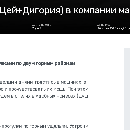
(Цей+Дигория) в компании ма
Длительность
Даты тура
7 дней
20 июня 2026 + ещё 1 да
лками по двум горным районам
т целыми днями трястись в машинах, а
р и прочувствовать их мощь. При этом
будем в отелях в удобных номерах (душ
прогулки по горным ущельям. Устроим