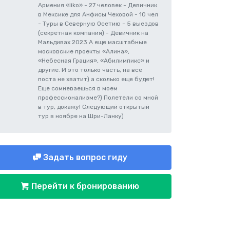
Армения «iiko» - 27 человек - Девичник
в Мексике для Анфисы Чеховой - 10 чел
- Туры в Северную Осетию - 5 выездов
(секретная компания) - Девичник на
Мальдивах 2023 А еще масштабные
московские проекты «Алина»,
«Небесная Грация», «Абилимпикс» и
другие. И это только часть, на все
поста не хватит) а сколько еще будет!
Еще сомневаешься в моем
профессионализме?) Полетели со мной
в тур, докажу! Следующий открытый
тур в ноябре на Шри-Ланку)
Задать вопрос гиду
Перейти к бронированию