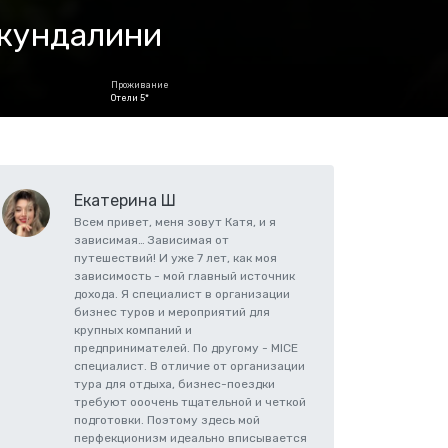
 кундалини
Проживание
Отели 5*
Екатерина Ш
Всем привет, меня зовут Катя, и я
зависимая… Зависимая от
путешествий! И уже 7 лет, как моя
зависимость - мой главный источник
дохода. Я специалист в организации
бизнес туров и мероприятий для
крупных компаний и
предпринимателей. По другому - MICE
специалист. В отличие от организации
тура для отдыха, бизнес-поездки
требуют ооочень тщательной и четкой
подготовки. Поэтому здесь мой
перфекционизм идеально вписывается