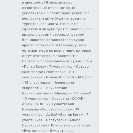
в программу) Я знаю все про
качественные отели, которые
действительно стоят своих денег, про
рестораны, где не будет очереди из
туристов, про места, где еще не
сфоткался ни один тревел блогер и про
высококлассный сервис, о котором
большинство организаторов туров
просто забывают. И главное, у меня
есть партнеры по всему миру, которые
могут этот сервис обеспечить!
Портфолио реализованных туров: - Рим
«Почта Банк» - 7 участников - Остров
Бали «Home Credit bank» - 80
участников - Милан «Home Credit bank”
- 18 участников - Черногория
«Евросеть» - 21 участник -
Великобритания и Ирландия «Dihouse»
- 9 участников - Хорватия «ОСКАР-
АВИА ГРУП» - 270 участников -
Малайзия «Золотая корона» - 19
участников - Дубай «Бургер Кинг» - 7
участников - Португалия «Альфа
Страхование» - 15 участников - Париж
«Бургер кинг» - 8 участников -