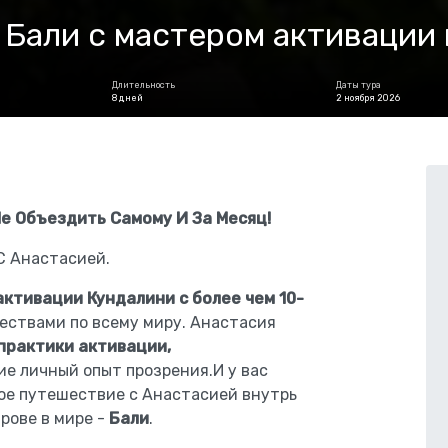
Бали с мастером активации
Длительность
Даты тура
8 дней
2 ноября 2026
Не Объездить Самому И За Месяц!
С Анастасией.
активации Кундалини с более чем 10-
ествами по всему миру. Анастасия
практики активации,
е личный опыт прозрения.И у вас
ое путешествие с Анастасией внутрь
рове в мире -
Бали
.