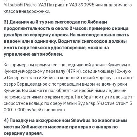
Mitsubishi Pajero, УАЗ Патриот и УАЗ 390995 или аналогичного
класса внедорожники.
3) Динамичный тур на снегоходах по Хибинам
продолжительностью около 2 часов: примерно с конца
декабря по середину апреля.
На снегоходе можно ехать
вдвоем или в одиночку. Водители снегоходов должны
иметь водительское удостоверение, можно на
управление автомобилем.
Как пример, вы промчитесь по ледниковой долине Кукисвум к
Кукисвумчоррскому перевалу (479 м), соединяющему Южную
и Северную части Хибин, а конечной точкой маршрута станет
озеро Сердцевидное с потрясающим видом на долину реки
Кунийок. Вы сможете полюбоваться необычными ледяными
нагромождениями по краям озера. На обратном пути вас ждёт
скоростное кольцо по озеру Малый Вудъявр. Участие стоит 5
000–7 000 рублей с человека.
4) Поездку на экскурсионном Snowbus по живописным
местам Хибинского массива: примерно с января по
середину апреля.