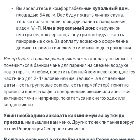
Вы заселитесь в комфортабельный
купольный дом,
площадью 54 кв. м. Вас будут ждать личная сауна,
теплые полы по всей площади, ванна с панорамным
видом, Wi-Fi.
Или в зеркальный дом:
снаружи он
смотрится, как зеркало, а внутри вас будут ждать
панорамные окна. За доплату возможно оформление
домиков в романтическом стиле или ко дню рождения.
Вечер будет в вашем распоряжении:
за доплату вы можете
понежиться в банном чане для парения на свежем воздухе
под открытым небом, посетить банный комплекс (арендуется
частично для 2-4 человек или же целиком, а в отдельные
даты – есть групповые сеансы, есть пармейстер), приятно
провести время в кафе с панорамными окнами или заняться
активностями – например, покататься на снегоходах или
квадроциклах.
Ужин необходимо заказать как минимум за сутки до
приезда,
мы вышлем вам меню. Других точек питания вокруг
отеля Резиденция Северное сияние нет.
В случае, если мест в отеле Резиденция Северное сияние