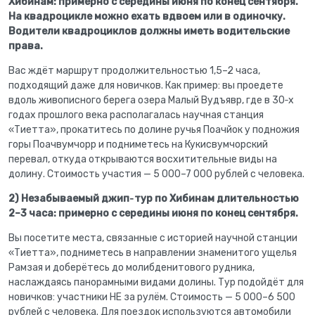
Хибинам: примерно с середины июня по конец сентября.
На квадроцикле можно ехать вдвоем или в одиночку.
Водители квадроциклов должны иметь водительские
права.
Вас ждёт маршрут продолжительностью 1,5–2 часа,
подходящий даже для новичков. Как пример: вы проедете
вдоль живописного берега озера Малый Вудъявр, где в 30‑х
годах прошлого века располагалась научная станция
«Тиетта», прокатитесь по долине ручья Поачйок у подножия
горы Поачвумчорр и подниметесь на Кукисвумчорский
перевал, откуда открываются восхитительные виды на
долину. Стоимость участия — 5 000–7 000 рублей с человека.
2) Незабываемый джип‑тур по Хибинам длительностью
2–3 часа: примерно с середины июня по конец сентября.
Вы посетите места, связанные с историей научной станции
«Тиетта», подниметесь в направлении знаменитого ущелья
Рамзая и доберётесь до молибденитового рудника,
наслаждаясь панорамными видами долины. Тур подойдёт для
новичков: участники НЕ за рулём. Стоимость — 5 000–6 500
рублей с человека. Для поездок используются автомобили