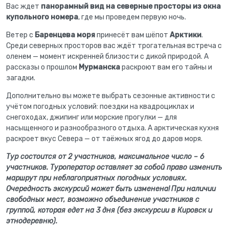
Вас ждет
панорамный вид на северные просторы из окна
купольного номера
, где мы проведем первую ночь.
Ветер с
Баренцева моря
принесёт вам шёпот
Арктики
.
Среди северных просторов вас ждёт трогательная встреча с
оленем — момент искренней близости с дикой природой. А
рассказы о прошлом
Мурманска
раскроют вам его тайны и
загадки.
Дополнительно вы можете выбрать сезонные активности с
учётом погодных условий: поездки на квадроциклах и
снегоходах, джипинг или морские прогулки — для
насыщенного и разнообразного отдыха. А арктическая кухня
раскроет вкус Севера — от таёжных ягод до даров моря.
Тур состоится от 2 участников, максимальное число – 6
участников. Туроператор оставляет за собой право изменить
маршрут при неблагоприятных погодных условиях.
Очередность экскурсий может быть изменена!
При наличии
свободных мест, возможно объединение участников с
группой, которая едет на 3 дня (без экскурсии в Кировск и
этнодеревню).