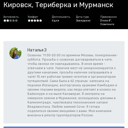
Кировск, Териберка и Мурманск
Активность
Комфорт
Длительность
Даты тура
Проживание
4 дня
Завершено
Отели 4*,
Глэмпинги
Наталья З
Созвоны: 11:00-20:00 по времени Москвы, понедельник-
суббота. Просьба о созвонах договариваться в чате,
чтобы звонки не накладывались. В иное время -
отвечаем в чате. Наличие мест не синхронизируется с
другими каналами, просьба наличие запрашивать в
чате! 15 лет работаю тревел-агентом и организатором
путешествий. Сама была в 62 странах: залезала на
ледники Исландии, восторгалась храмами Камбоджи и
своими глазами видела, как люди улетают в космос на
Байконуре и на мысе Канаверал. Я смотрела на
северное сияние в Мурманске, восхищалась дюнами в
Калининграде, чувствовала тихооканские запахи
Владивостока. Люблю зимний Сочи. Я готова
поделиться своими эмоциями с вами. Моя компания
внесена в реестр туроператоров России.