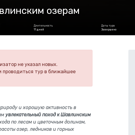
авлинским озерам
Длительность
Даты тура
11 дней
Завершено
изатор не указал новых.
и проводиться тур в ближайшее
рироду и хорошую активность в
ам
увлекательный поход к Шавлинским
хода по лесам и цветочным долинам,
расоты озер, ледников и горных