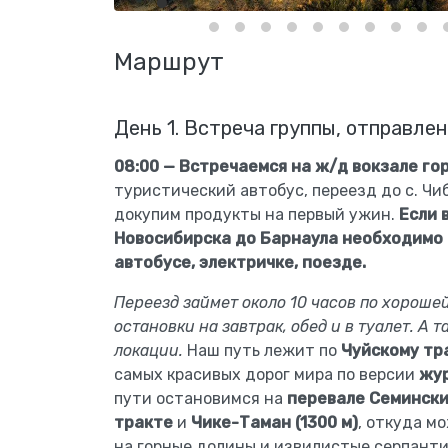
Маршрут
День 1. Встреча группы, отправлен
08:00 — Встречаемся на ж/д вокзале го
туристический автобус, переезд до с. Чи
докупим продукты на первый ужин.
Если 
Новосибирска до Барнаула необходимо
автобусе, электричке, поезде.
Переезд займет около 10 часов по хороше
остановки на завтрак, обед и в туалет. А 
локации.
Наш путь лежит по
Чуйскому тр
самых красивых дорог мира по версии
жур
пути остановимся на
перевале Семинский
тракте
и
Чике-Таман (1300 м)
, откуда м
на горные долины и извилистые серпанти