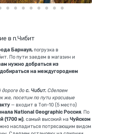
ие в п.Чибит
рода Барнаул,
погрузка в
бит.
По пути заедем в магазин и
вам нужно добраться из
 добираться на междугороднем
й дороге до
с. Чибит.
Сделаем
так же, посетим по пути красивые
акту
— входит в Топ-10 (5 место)
нала National Geographic Россия
. По
 (1700 м)
, самый высокий на
Чуйском
ожно насладиться потрясающим видом
ны. Сделаем остановку на слиянии