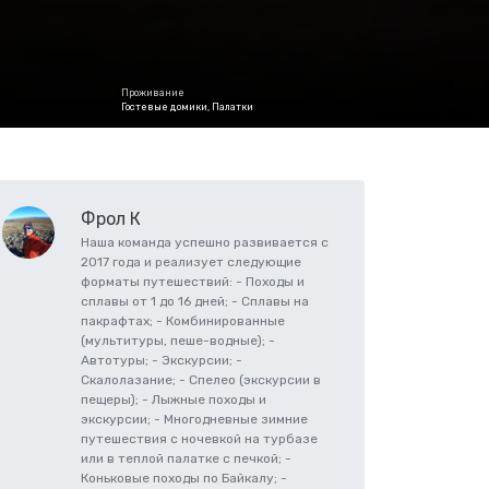
Проживание
Гостевые домики, Палатки
Фрол К
Наша команда успешно развивается с
2017 года и реализует следующие
форматы путешествий: - Походы и
сплавы от 1 до 16 дней; - Сплавы на
пакрафтах; - Комбинированные
(мультитуры, пеше-водные); -
Автотуры; - Экскурсии; -
Скалолазание; - Спелео (экскурсии в
пещеры); - Лыжные походы и
экскурсии; - Многодневные зимние
путешествия с ночевкой на турбазе
или в теплой палатке с печкой; -
Коньковые походы по Байкалу; -