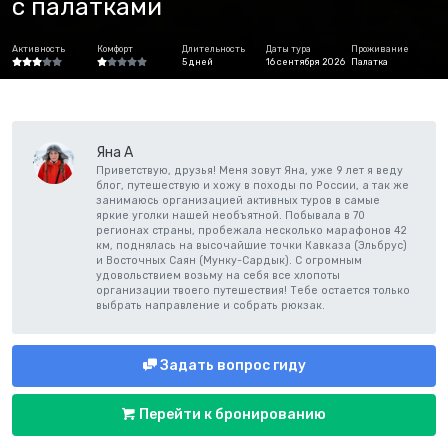
с палатками
Активность
Комфорт
Длительность
Даты тура
Проживание
5 дней
16 сентября 2026
Палатка
Яна А
Приветствую, друзья! Меня зовут Яна, уже 9 лет я веду
блог, путешествую и хожу в походы по России, а так же
занимаюсь организацией активных туров в самые
яркие уголки нашей необъятной. Побывала в 70
регионах страны, пробежала несколько марафонов 42
км, поднялась на высочайшие точки Кавказа (Эльбрус)
и Восточных Саян (Мунку-Сардык). С огромным
удовольствием возьму на себя все хлопоты
организации твоего путешествия! Тебе остается только
выбрать направление и собрать рюкзак.
Задать вопрос гиду
Перейти к бронированию