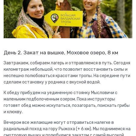
День 2. Закат на вышке, Моховое озеро, 8 км
Завтракаем, собираем лагерь и отправляемся в путь. Сегодня
километраж небольшой, что позволит восстановить силы и
неспешно полюбоваться красотами тропы. На середине пути
сделаем остановку у родника с вкусной водой.
К обеду прибудем на уединенную стоянку Мысловичи с
маленьким подболоченным озером. Пока инструкторы
готовят обед можно искупаться, позагорать, поискать грибы
и клюкву.
Вечером все желающие могут отправиться налегке в
радиальный поход на гору Рыжоха (+ 6 км). Мы поднимемся на
смотровую вышку и полюбуемся закатом с самой высокой