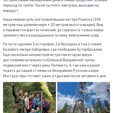
Сегодня самый насыщенный день и самый продолжительный
переход по тропе. После сытного завтрака, выходим на
маршрут.
Наша первая цель смотровая вышка на горе Рыжоха (296
метров над уровнем моря + 25 метров высота вышки). Вид
открывается фантастический: до горизонта только ковер
зеленого леса и раскиданные по нему жемчужинки озер.
По пути сделаем 3 остановки: 2 в беседках и 1 на стоянке
базового лагеря Заборовье, где пообедаем бутербродами.
Еще несколько километров встретим вторую яркую
достопримечательности Большой Валдайской тропы
подвесной мост через реку Полометь. А там уже и рукой
подать до нашей стоянки на бескрайнем Русском озере.
Инструкторы готовят ужин, отдыхаем после активного дня.