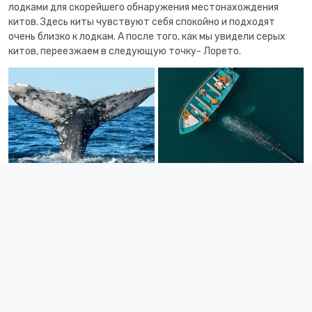
лодками для скорейшего обнаружения местонахождения
китов. Здесь киты чувствуют себя спокойно и подходят
очень близко к лодкам. А после того, как мы увидели серых
китов, переезжаем в следующую точку- Лорето.
День 5. Ныряем к морским котикам
Утром после завтрака отправимся смотреть
колонию
морских котиков
. С ними можно плавать с маской и трубкой.
Может нам повезет увидеть синих китов, ведь именно здесь
эти гиганты подходят близко к суше. После обеда
отправляемся к
лагуне Герреро Негро- самой
густонаселенной китами.
Здесь все отели в стиле эко-