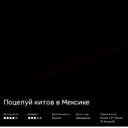
Поцелуй китов в Мексике
Активность
Комфорт
Длительность
Даты тура
Проживание
8 дней
Завершено
Отели 1-2*, Отели
3*, Отели 4*