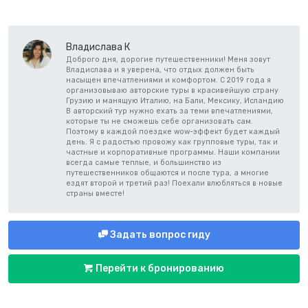
Владислава К
Доброго дня, дорогие путешественники! Меня зовут
Владислава и я уверена, что отдых должен быть
насыщен впечатлениями и комфортом. С 2019 года я
организовываю авторские туры в красивейшую страну
Грузию и манящую Италию, на Бали, Мексику, Исландию
В авторский тур нужно ехать за теми впечатлениями,
которые ты не сможешь себе организовать сам.
Поэтому в каждой поездке wow-эффект будет каждый
день. Я с радостью провожу как групповые туры, так и
частные и корпоративные программы. Наши компании
всегда самые теплые, и большинство из
путешественников общаются и после тура, а многие
ездят второй и третий раз! Поехали влюбляться в новые
страны вместе!
Задать вопрос гиду
Перейти к бронированию