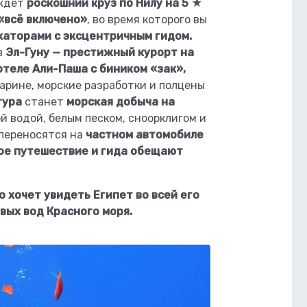
ждёт
роскошний круз по Нилу на 5 ★
«всё включено»
, во время которого вы
аторами с эксцентричным гидом.
в
Эл-Гуну — престижный курорт на
 отеле Али-Паша с биником «зак»,
марине, морские разработки и полцены
тура
станет
морская добыча на
й водой, белым песком, сноорклигом и
 переносятся на
частном автомобиле
ое путешествие и гида обещают
о хочет увидеть Египет во всей его
вых вод Красного моря.