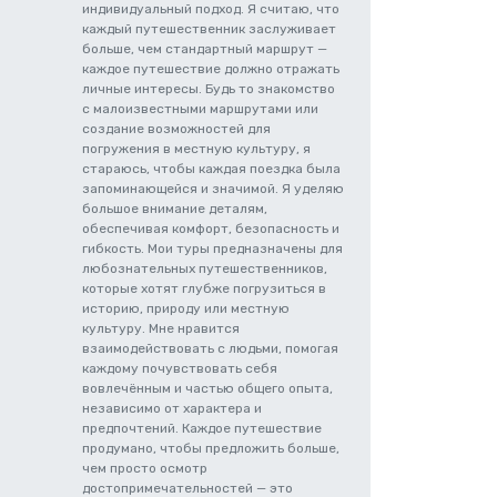
индивидуальный подход. Я считаю, что
каждый путешественник заслуживает
больше, чем стандартный маршрут —
каждое путешествие должно отражать
личные интересы. Будь то знакомство
с малоизвестными маршрутами или
создание возможностей для
погружения в местную культуру, я
стараюсь, чтобы каждая поездка была
запоминающейся и значимой. Я уделяю
большое внимание деталям,
обеспечивая комфорт, безопасность и
гибкость. Мои туры предназначены для
любознательных путешественников,
которые хотят глубже погрузиться в
историю, природу или местную
культуру. Мне нравится
взаимодействовать с людьми, помогая
каждому почувствовать себя
вовлечённым и частью общего опыта,
независимо от характера и
предпочтений. Каждое путешествие
продумано, чтобы предложить больше,
чем просто осмотр
достопримечательностей — это