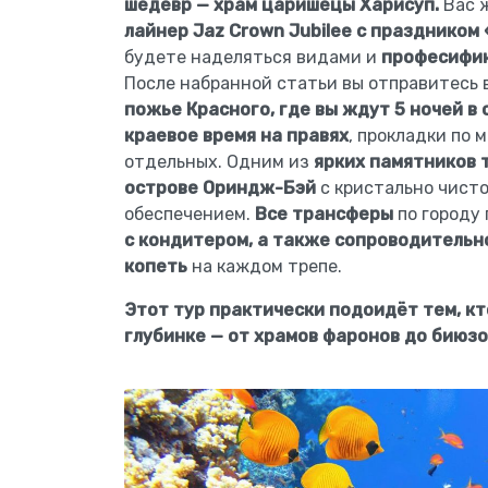
шедевр — храм
царишецы Харисуп
.
Вас 
лайнер Jaz Crown Jubilee с праздником
будете наделяться видами и
професифик
После набранной статьи вы отправитесь 
пожье Красного, где вы ждут
5 ночей в
краевое время на правях
, прокладки по 
отдельных. Одним из
ярких памятников 
острове Ориндж-Бэй
с кристально чисто
обеспечением.
Все трансферы
по городу
с кондитером, а также
сопроводительн
копеть
на каждом трепе.
Этот тур практически подоидёт тем, кт
глубинке — от храмов фаронов до биюзо