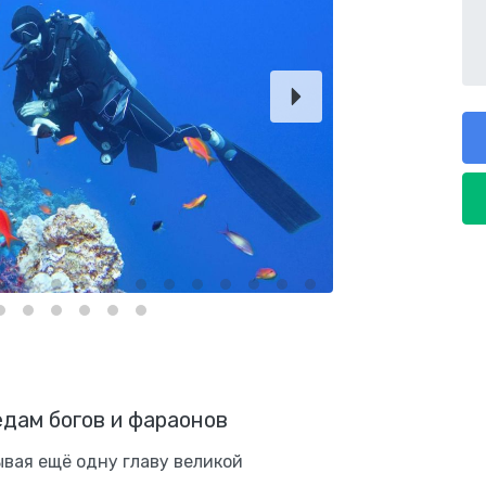
едам богов и фараонов
вая ещё одну главу великой