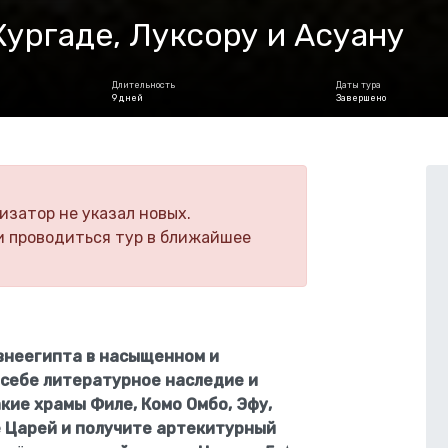
 Хургаде, Луксору и Асуану
Длительность
Даты тура
9 дней
Завершено
изатор не указал новых.
и проводиться тур в ближайшее
внеегипта в насыщенном и
себе литературное наследие и
акие
храмы Филе, Комо Омбо, Эфу,
е Царей и получите артекитурный