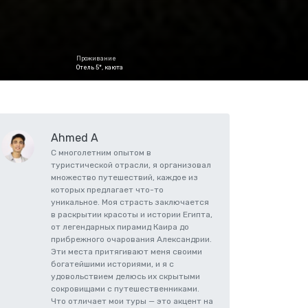
Проживание
Отель 5*, каюта
Ahmed A
С многолетним опытом в
туристической отрасли, я организовал
множество путешествий, каждое из
которых предлагает что-то
уникальное. Моя страсть заключается
в раскрытии красоты и истории Египта,
от легендарных пирамид Каира до
прибрежного очарования Александрии.
Эти места притягивают меня своими
богатейшими историями, и я с
удовольствием делюсь их скрытыми
сокровищами с путешественниками.
Что отличает мои туры — это акцент на