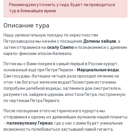
Рекомендуем уточнить у гида, будет ли проводиться
тур в ближайшее время.
Описание тура
Нашу увлекательную поездку по окрестностям
Петрозаводска мы начнём с посещения
Долины зайцев
, а
затем отправимся на
скалу Сампо
и познакомимся с древним
карело-финским эпосом Калевала.
Потом мы с Вами поедем в самый первый в России курорт,
основанный ещё при Петре Первом -
Марциальные воды
.
Сам государь-батюшка четыре раза проходил лечение на
этих так богатых железом водах! Посмотрим источники,
попробуем целебной водицы, заглянем в дом смотрителя и,
разумеется, зайдем в церковь апостола Петра, построенную
по чертежам Петра Первого.
После посещения этого исторического курорта мы
отправимся к одному из древнейших вулканов нашей планеты
-
палеовулкану Гирвас
, где у нас с вами будет уникальная
возможность полюбоваться застывшей лавой гиганта,