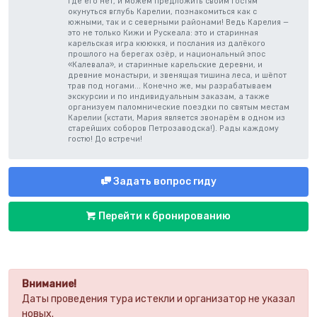
где его нет, и можем предложить своим гостям
окунуться вглубь Карелии, познакомиться как с
южными, так и с северными районами! Ведь Карелия —
это не только Кижи и Рускеала: это и старинная
карельская игра кююккя, и послания из далёкого
прошлого на берегах озёр, и национальный эпос
«Калевала», и старинные карельские деревни, и
древние монастыри, и звенящая тишина леса, и шёпот
трав под ногами... Конечно же, мы разрабатываем
экскурсии и по индивидуальным заказам, а также
организуем паломнические поездки по святым местам
Карелии (кстати, Мария является звонарём в одном из
старейших соборов Петрозаводска!). Рады каждому
гостю! До встречи!
Задать вопрос гиду
Перейти к бронированию
Внимание!
Даты проведения тура истекли и организатор не указал
новых.