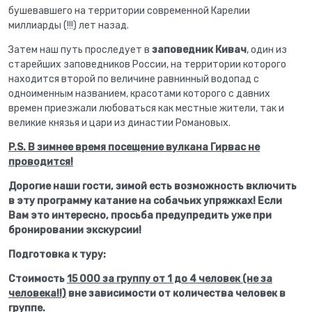
бушевавшего на территории современной Карелии
миллиарды (!!!) лет назад.
Затем наш путь проследует в
заповедник Кивач
, один из
старейших заповедников России, на территории которого
находится второй по величине равнинный водопад с
одноименным названием, красотами которого с давних
времен приезжали любоваться как местные жители, так и
великие князья и цари из династии Романовых.
P.S. В зимнее время посещение вулкана Гирвас не
проводится!
Дорогие наши гости, зимой есть возможность включить
в эту программу катание на собачьих упряжках! Если
Вам это интересно, просьба предупредить уже при
бронировании экскурсии!
Подготовка к туру:
Стоимость
15 000 за группу от 1 до 4 человек (не за
человека!!)
вне зависимости от количества человек в
группе.