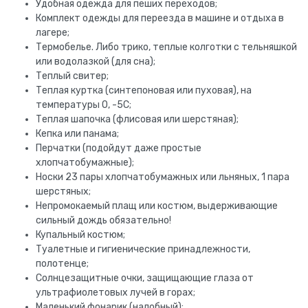
Удобная одежда для пеших переходов;
Комплект одежды для переезда в машине и отдыха в
лагере;
Термобелье. Либо трико, теплые колготки с тельняшкой
или водолазкой (для сна);
Теплый свитер;
Теплая куртка (синтепоновая или пуховая), на
температуры 0, -5С;
Теплая шапочка (флисовая или шерстяная);
Кепка или панама;
Перчатки (подойдут даже простые
хлопчатобумажные);
Носки 23 пары хлопчатобумажных или льняных, 1 пара
шерстяных;
Непромокаемый плащ или костюм, выдерживающие
сильный дождь обязательно!
Купальный костюм;
Туалетные и гигиенические принадлежности,
полотенце;
Солнцезащитные очки, защищающие глаза от
ультрафиолетовых лучей в горах;
Маленький фонарик (налобный);