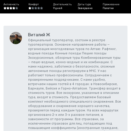
Активность
Комфорт
Длительность
Даты тура
Проживание
9 дней
Завершено
Палатки
Виталий Ж
Официальный туроператор, состоим в реестре
туроператоров. Основное направление работы —
организация многодневных туров по Алтаю: Рафтинг,
водные походы Конные походы Пешие походы
Экскурсионные, обзорные туры Комбинированные туры
— пеше-водные, конно-водные и их комбинации. С
нами надежно, заботимся о безопасности, сложные
автономные походы регистрируем в МЧС. У нас
работают только профессионалы. Сотрудничаем с
проверенными подрядчиками. С нами удобно,
встречаем наших гостей в 4 городах: в Новосибирске,
Барнауле, Бийске и Горно-Алтайске. Трансфер входит в
стоимость туров. Все экскурсии, указанные в описании
тура, входят в стоимость. Предоставляем базовый
комплект необходимого специального снаряжения. Все
оборудование и снаряжение хорошего качества,
проверяется перед каждым туром. На всех маршрутах
организовано 2-х или 3-х разовое питание, в
зависимости от программы. Все страховки, за
исключением страховок для лиц, попадающих под
повышающие коэффициенты (иностранные граждане,