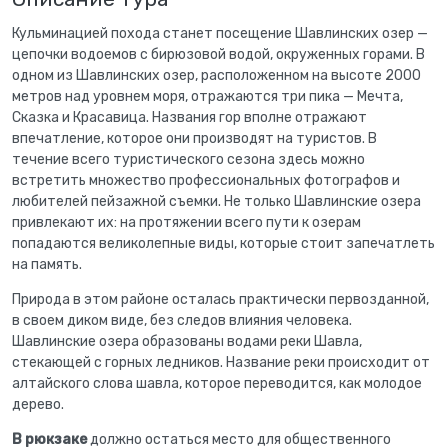
Кульминацией похода станет посещение Шавлинских озер —
цепочки водоемов с бирюзовой водой, окруженных горами. В
одном из Шавлинских озер, расположенном на высоте 2000
метров над уровнем моря, отражаются три пика — Мечта,
Сказка и Красавица. Названия гор вполне отражают
впечатление, которое они производят на туристов. В
течение всего туристического сезона здесь можно
встретить множество профессиональных фотографов и
любителей пейзажной съемки. Не только Шавлинские озера
привлекают их: на протяжении всего пути к озерам
попадаются великолепные виды, которые стоит запечатлеть
на память.
Природа в этом районе осталась практически первозданной,
в своем диком виде, без следов влияния человека.
Шавлинские озера образованы водами реки Шавла,
стекающей с горных ледников. Название реки происходит от
алтайского слова шавла, которое переводится, как молодое
дерево.
В рюкзаке
должно остаться место для общественного