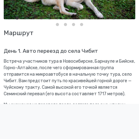
Маршрут
День 1. Авто переезд до села Чибит
Встреча участников тура в Новосибирске, Барнауле и Бийске,
Горно-Алтайске, после чего сформированная группа
отправится на микроавтобусе в начальную точку тура, село
Чибит. Вам предстоит путь по красивейшей горной дороге —
Чуйскому тракту. Самой высокой его точкой является
Семинский перевал (его высота составляет 1717 метров).
Мы окажемся на перевале после долгого подъема, увидим
потрясающие пейзажи, а затем двинемся к следующей
живописной точке Чуйского тракта — перевалу Чике-Таман.
Дорога в этом районе богата серпантинами, крутыми
подъемами и спусками, а по обе стороны можно наблюдать
величественные алтайские горы и атмосферный кедровый