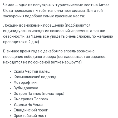
Чемал — одно из популярных туристических мест на Алтае.
Сюда приезжают, чтобы наполниться силами. Для этой
экскурсии я подобрал самые красивые места:
Локации возможные к посещению (подбираются
индивидуально исходя из пожеланий и времени, а так же
сезонности, за 1 день всё увидеть очень сложно, по желанию
проводится в 2 дня)
В зимнее время года с декабря по апрель возможно
посещение лебединого озера (согласовывается заранее,
находится не по основной ветке маршрута)
Скала Чертов палец
Камышлинский водопад
Моторафтинг
Зубы дракона
Остров Патмос (монастырь)
Смотровая Толгоек
Ущелье Че Чкыш
Еландинский порог
Ороктойский мост