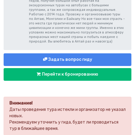
гидов, получил большой опыт работая на
экскурсионных турах на автобусах с большими
группами, а так же сопровождая индивидуальные.
Работаю с 2014 года. Провожу и организовываю туры
по Алтаю, Монголии и Байкалу Но все-таки моя страсть -
это места где практически нет людей и минимум
цивилизации и конечно же мини группы. Именно в этих
условиях можно максимально погрузиться в атмосферу
прекрасных мест нашей страны и побыть наедине с
природой. Вы влюбитесь в Алтай раз и навсегда)
Задать вопрос гиду
Перейти к бронированию
Внимание!
Даты проведения тура истекли и организатор не указал
новых.
Рекомендуем уточнить у гида, будет ли проводиться
тур в ближайшее время.