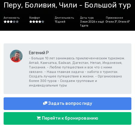
Перу, Боливия, Чили - Большой тур
Активность
Комфорт
Длительность
Даты тура
Проживание
15 дней
3 мая 2026 + ещё
Отели 3*, Отели 4*
1 дата
Евгений Р
- Больше 10 лет занимаюсь приключенческим туризмом.
Алтай, Камчатка, Байкал, Дагестан, Непал, Индонезия,
Танзания. - Люблю путешествия и все что с ними
связано. - Наша главная задача - забота о туристах.
Создать лучшее путешествие в жизни. - Организовано
более 300 туров - Создаем групповые и
индивидуальные туры
Задать вопрос гиду
Перейти к бронированию