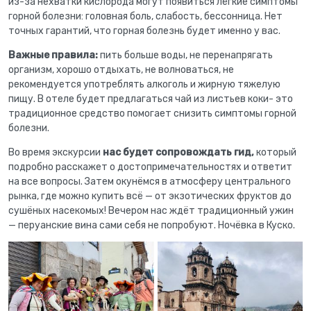
из-за нехватки кислорода могут появиться лёгкие симптомы
горной болезни: головная боль, слабость, бессонница. Нет
точных гарантий, что горная болезнь будет именно у вас.
Важные правила:
пить больше воды, не перенапрягать
организм, хорошо отдыхать, не волноваться, не
рекомендуется употреблять алкоголь и жирную тяжелую
пищу. В отеле будет предлагаться чай из листьев коки
- это
традиционное средство помогает снизить симптомы горной
болезни.
Во время экскурсии
нас будет сопровождать гид,
который
подробно расскажет о достопримечательностях и ответит
на все вопросы. Затем окунёмся в атмосферу центрального
рынка, где можно купить всё — от экзотических фруктов до
сушёных насекомых! Вечером нас ждёт традиционный ужин
— перуанские вина сами себя не попробуют. Ночёвка в Куско.