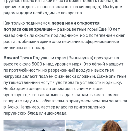
трудностей, но на такой высоте может болеть голова (по
причине недостаточного количества кислорода). Мы будем
рядом и дадим необходимые лекарства.
Как только поднимемся,
перед нами откроется
потрясающее зрелище
— разноцветные горы! Ещё 10 лет
назад они были скрыты под ледником, но с потеплением снег
растаял, обнажив яркие слои песчаника, сформированные
миллионы лет назад.
Важно!
Трек к Радужным горам (Винникунка) проходит на
высоте около 5000 м над уровнем моря. Это лёгкий маршрут
по протяжённости, но разреженный воздух и высотная
нагрузка делают подъём физически сложным. Даже опытные
путешественники могут чувствовать усталость и одышку.
Необходимо следить за своим состоянием и, если
чувствуете, что такая высота дается вам тяжело - смело
говорите гиду и мы обязательно придумаем, чем вам заняться
в Куско. Например, мастер класс по приготовлению
перуанских блюд или шоколада.