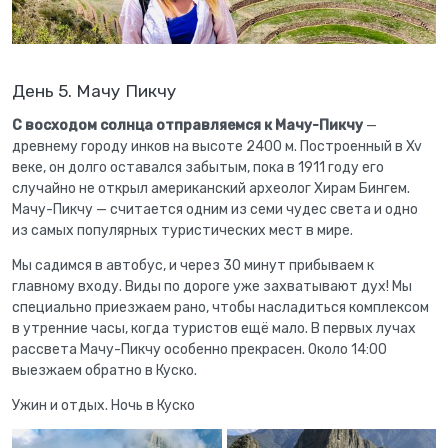
День 5. Мачу Пикчу
С восходом солнца отправляемся к Мачу-Пикчу
—
древнему городу инков на высоте 2400 м. Построенный в Xv
веке, он долго оставался забытым, пока в 1911 году его
случайно не открыл американский археолог Хирам Бингем.
Мачу-Пикчу — считается одним из семи чудес света и одно
из самых популярных туристических мест в мире.
Мы садимся в автобус, и через 30 минут прибываем к
главному входу. Виды по дороге уже захватывают дух! Мы
специально приезжаем рано, чтобы насладиться комплексом
в утренние часы, когда туристов ещё мало. В первых лучах
рассвета Мачу-Пикчу особенно прекрасен. Около 14:00
выезжаем обратно в Куско.
Ужин и отдых. Ночь в Куско