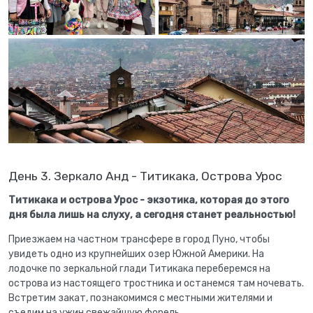
День 3. Зеркало Анд - Титикака, Острова Урос
Титикака и острова Урос - экзотика, которая до этого
дня была лишь на слуху, а сегодня станет реальностью!
Приезжаем на частном трансфере в город Пуно, чтобы
увидеть одно из крупнейших озер Южной Америки. На
лодочке по зеркальной глади Титикака переберемся на
острова из настоящего тростника и останемся там ночевать.
Встретим закат, познакомимся с местными жителями и
съедим на ужин свежайшую форель.