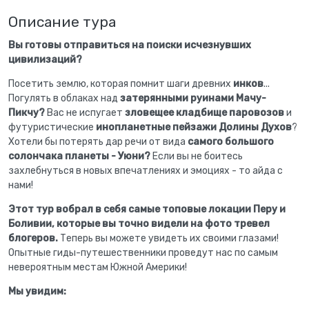
Описание тура
Вы готовы отправиться на поиски исчезнувших
цивилизаций?
Посетить землю, которая помнит шаги древних
инков
...
Погулять в облаках над
затерянными руинами Мачу-
Пикчу?
Вас не испугает
зловещее кладбище паровозов
и
футуристические
инопланетные пейзажи Долины Духов
?
Хотели бы потерять дар речи от вида
самого большого
солончака планеты - Уюни?
Если вы не боитесь
захлебнуться в новых впечатлениях и эмоциях - то айда с
нами!
Этот тур вобрал в себя самые топовые локации Перу и
Боливии, которые вы точно видели на фото тревел
блогеров.
Теперь вы можете увидеть их своими глазами!
Опытные гиды-путешественники проведут нас по самым
невероятным местам Южной Америки!
Мы увидим: