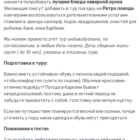
сможете попробовать
лучшие блюда северной кухни
.
Желающие смогут добавить в тур поездку на
Ретро поезде
,
а вечерами воспользоваться допольнительными услугами
глэмпинга: аренда сапсерф, лодок, квадроциклов, снастей для
рыбалки, баня, зона барбекю.
Мы можем провести этот тур индивидуально, по
согласованию, в любые даты сезона. Даты сборных мини-
групп ( до 10 чел), указаны в описании тура.
Подготовка к туру:
Важно иметь устойчивую обувь с нескользящей подошвой,
чтобы комфортно гулять по скалам). Обычные кроссовки-
отлично подойдут! Погода в Карелии бывает
непредсказуемой, поэтому даже в летний период не
забудьте прихватить с собой, толстовку или легкую куртку.
Если же путешествие планируется весной или осенью, лучше
уточнить у гида, какая одежда и обувь могут пригодиться
Пожелания к гостю:
Тур подойдёт любителям природы, красивых пейзажей и