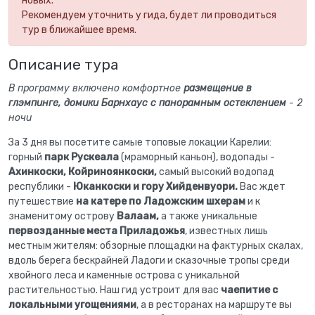
новых.
Рекомендуем уточнить у гида, будет ли проводиться
тур в ближайшее время.
Описание тура
В программу включено комфортное
размещение в
глэмпинге, домики Барнхаус с панорамным остеклением
- 2
ночи
За 3 дня вы посетите самые топовые локации Карелии:
горный
парк Рускеала
(мраморный каньон), водопады -
Ахинкоски, Койриноянкоски,
самый высокий водопад
республики -
Юканкоски и гору Хийденвуори.
Вас ждет
путешествие
на катере по Ладожским шхерам
и к
знаменитому острову
Валаам,
а также уникальные
первозданные места Приладожья
, известных лишь
местным жителям: обзорные площадки на фактурных скалах,
вдоль берега бескрайней Ладоги и сказочные тропы среди
хвойного леса и каменные острова с уникальной
растительностью. Наш гид устроит для вас
чаепитие с
локальными угощениями
, а в ресторанах на маршруте вы