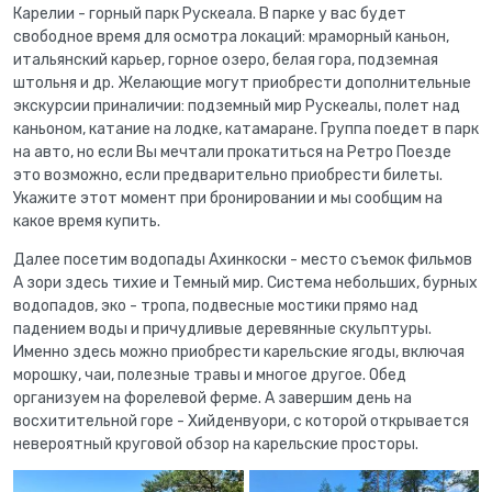
Карелии - горный парк Рускеала. В парке у вас будет
свободное время для осмотра локаций: мраморный каньон,
итальянский карьер, горное озеро, белая гора, подземная
штольня и др. Желающие могут приобрести дополнительные
экскурсии приналичии: подземный мир Рускеалы, полет над
каньоном, катание на лодке, катамаране. Группа поедет в парк
на авто, но если Вы мечтали прокатиться на Ретро Поезде
это возможно, если предварительно приобрести билеты.
Укажите этот момент при бронировании и мы сообщим на
какое время купить.
Далее посетим водопады Ахинкоски - место съемок фильмов
А зори здесь тихие и Темный мир. Система небольших, бурных
водопадов, эко - тропа, подвесные мостики прямо над
падением воды и причудливые деревянные скульптуры.
Именно здесь можно приобрести карельские ягоды, включая
морошку, чаи, полезные травы и многое другое. Обед
организуем на форелевой ферме. А завершим день на
восхитительной горе - Хийденвуори, с которой открывается
невероятный круговой обзор на карельские просторы.