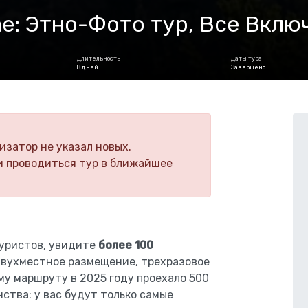
ае: Этно-Фото тур, Все Вклю
Длительность
Даты тура
8 дней
Завершено
изатор не указал новых.
и проводиться тур в ближайшее
уристов, увидите
более 100
вухместное размещение, трехразовое
у маршруту в 2025 году проехало 500
ства: у вас будут только самые