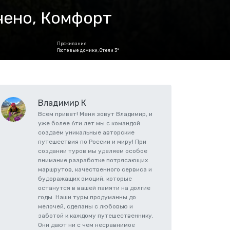
чено, Комфорт
Проживание
Гостевые домики, Отели 3*
Владимир К
Всем привет! Меня зовут Владимир, и
уже более 6ти лет мы с командой
создаем уникальные авторские
путешествия по России и миру! При
создании туров мы уделяем особое
внимание разработке потрясающих
маршрутов, качественного сервиса и
будоражащих эмоций, которые
останутся в вашей памяти на долгие
годы. Наши туры продуманны до
мелочей, сделаны с любовью и
заботой к каждому путешественнику.
Они дают ни с чем несравнимое