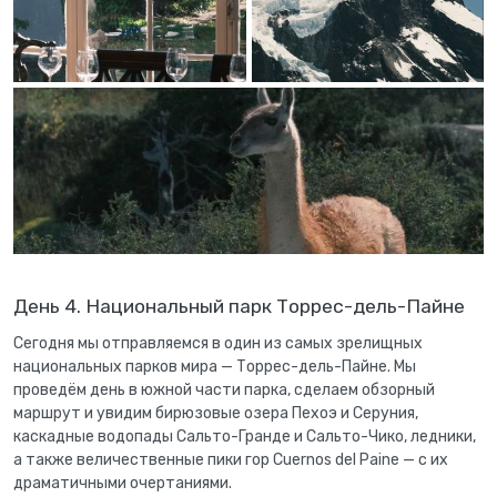
День 4. Национальный парк Торрес-дель-Пайне
Сегодня мы отправляемся в один из самых зрелищных
национальных парков мира — Торрес-дель-Пайне. Мы
проведём день в южной части парка, сделаем обзорный
маршрут и увидим бирюзовые озера Пехоэ и Серуния,
каскадные водопады Сальто-Гранде и Сальто-Чико, ледники,
а также величественные пики гор Cuernos del Paine — с их
драматичными очертаниями.