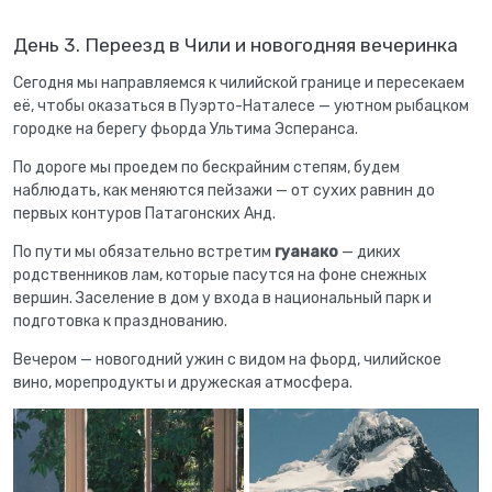
День 3. Переезд в Чили и новогодняя вечеринка
Сегодня мы направляемся к чилийской границе и пересекаем
её, чтобы оказаться в Пуэрто-Наталесе — уютном рыбацком
городке на берегу фьорда Ультима Эсперанса.
По дороге мы проедем по бескрайним степям, будем
наблюдать, как меняются пейзажи — от сухих равнин до
первых контуров Патагонских Анд.
По пути мы обязательно встретим
гуанако
— диких
родственников лам, которые пасутся на фоне снежных
вершин. Заселение в дом у входа в национальный парк и
подготовка к празднованию.
Вечером — новогодний ужин с видом на фьорд, чилийское
вино, морепродукты и дружеская атмосфера.