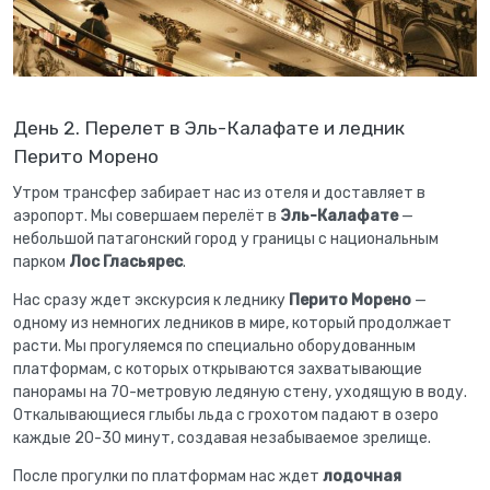
День 2. Перелет в Эль-Калафате и ледник
Перито Морено
Утром трансфер забирает нас из отеля и доставляет в
аэропорт. Мы совершаем перелёт в
Эль-Калафате
—
небольшой патагонский город у границы с национальным
парком
Лос Гласьярес
.
Нас сразу ждет экскурсия к леднику
Перито Морено
—
одному из немногих ледников в мире, который продолжает
расти. Мы прогуляемся по специально оборудованным
платформам, с которых открываются захватывающие
панорамы на 70-метровую ледяную стену, уходящую в воду.
Откалывающиеся глыбы льда с грохотом падают в озеро
каждые 20-30 минут, создавая незабываемое зрелище.
После прогулки по платформам нас ждет
лодочная