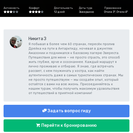
Активность
Комфорт
Длительность
Даты тура
Проживание
12 дней
Завершено
Отели 3*, Отели 4*
Никита З
Я побывал в более чем 60 странах, пересёк пролив
Дрейка на пути в Антарктиду, ночевал в джунглях
Амазонии и поднимался к базовому лагерю Эвереста.
Путешествия для меня — не просто страсть, это способ
жить глубже, ярче и осознаннее. Каждый маршрут я
лично проживаю и отбираю. Я знаю, где встречать
рассвет, с кем поужинать у костра, как найти
аутентичность даже в самых туристических странах. Мы
не просто путешествуем — мы создаём опыт, который
остаётся с вами на всю жизнь. Присоединяйтесь к
нашим турам, чтобы получить максимум удовольствия
от путешествий в приятной компании!
Задать вопрос гиду
Перейти к бронированию