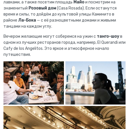
лавками, а также посетим площадь
Майо
и посмотрим на
знаменитый
Розовый дом
(Casa Rosada). Если останутся
время и силы, то дойдём до культовой улицы Каминито в
районе
Ла-Бока
— с её разноцветными домами и живыми
танцами на каждом углу.
Вечером желающие могут соберемся на ужин с
танго-шоу
в
одном из лучших ресторанов города, например, El Querandi или
Cafу de los Angelitos. Это яркое и атмосферное начало
путешествия.