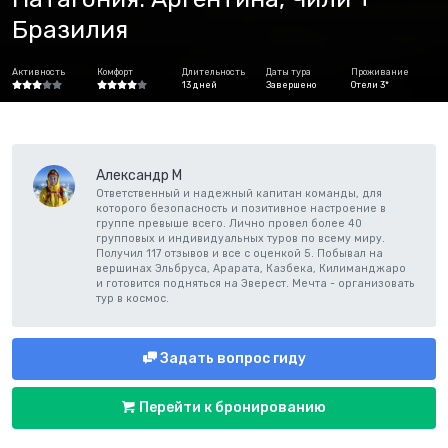
Бразилия
Активность
Комфорт
Длительность
Даты тура
Проживание
13 дней
Завершено
Отели 3*
Александр М
Ответственный и надежный капитан команды, для
которого безопасность и позитивное настроение в
группе превыше всего. Лично провел более 40
групповых и индивидуальных туров по всему миру.
Получил 117 отзывов и все с оценкой 5. Побывал на
вершинах Эльбруса, Арарата, Казбека, Килиманджаро
и готовится подняться на Эверест. Мечта - организовать
тур в космос.
Задать вопрос гиду
Перейти к бронированию