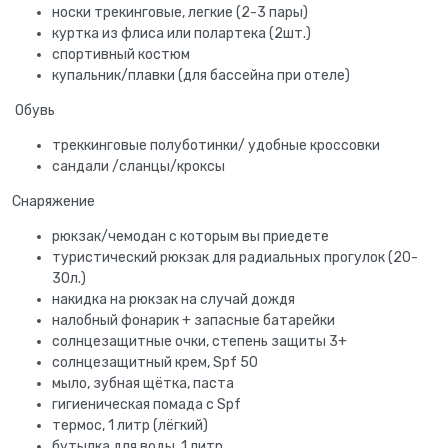
носки трекинговые, легкие (2-3 пары)
куртка из флиса или полартека (2шт.)
спортивный костюм
купальник/плавки (для бассейна при отеле)
Обувь
треккинговые полуботинки/ удобные кроссовки
сандали /сланцы/кроксы
Снаряжение
рюкзак/чемодан с которым вы приедете
туристический рюкзак для радиальных прогулок (20-
30л.)
накидка на рюкзак на случай дождя
налобный фонарик + запасные батарейки
солнцезащитные очки, степень защиты 3+
солнцезащитный крем, Spf 50
мыло, зубная щётка, паста
гигиеническая помада с Spf
термос, 1 литр (лёгкий)
бутылка для воды, 1 литр