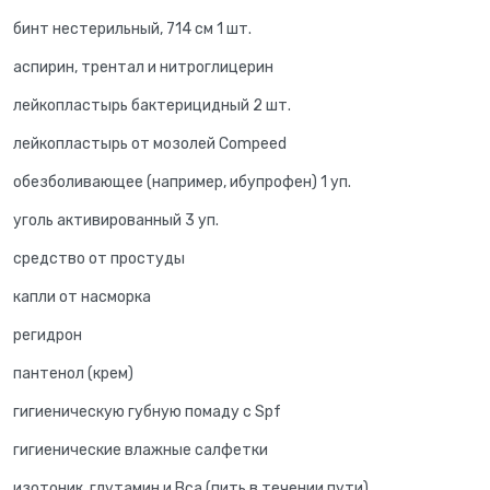
бинт нестерильный, 714 см 1 шт.
аспирин, трентал и нитроглицерин
лейкопластырь бактерицидный 2 шт.
лейкопластырь от мозолей Compeed
обезболивающее (например, ибупрофен) 1 уп.
уголь активированный 3 уп.
средство от простуды
капли от насморка
регидрон
пантенол (крем)
гигиеническую губную помаду с Spf
гигиенические влажные салфетки
изотоник, глутамин и Bca (пить в течении пути)