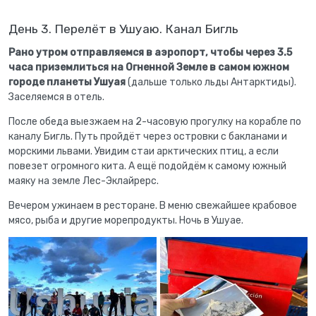
День 3. Перелёт в Ушуаю. Канал Бигль
Рано утром отправляемся в аэропорт, чтобы через 3.5
часа приземлиться на Огненной Земле в самом южном
городе планеты Ушуая
(дальше только льды Антарктиды).
Заселяемся в отель.
После обеда выезжаем на 2-часовую прогулку на корабле по
каналу Бигль. Путь пройдёт через островки с бакланами и
морскими львами. Увидим стаи арктических птиц, а если
повезет огромного кита. А ещё подойдём к самому южный
маяку на земле Лес-Эклайрерс.
Вечером ужинаем в ресторане. В меню свежайшее крабовое
мясо, рыба и другие морепродукты. Ночь в Ушуае.