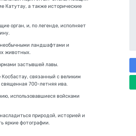
ие Катутау, а также исторические
ие орган, и, по легенде, исполняет
ину.
с необычными ландшафтами и
их животных.
ормами застывшей лавы.
 Косбастау, связанный с великим
 священная 700-летняя ива.
нию, использовавшиеся войсками
насладиться природой, историей и
ь яркие фотографии.