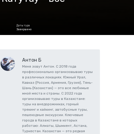
Даты тура
Завершено
Антон Б
Меня зовут Антон. С 2018 года
профессионально организовываю туры
в различных локациях. Южный Урал,
Кавказ (Россия, Армения, Грузия), Тянь-
Шань (Казахстан) — это все любимые
мной места и страны. С 2022 года
организовываю туры в Казахстане:
туры на внедорожниках, горный
трекинг и хайкинг, автобусные туры,
пешеходные экскурсии. Ключевые
города в Казахстане в которых
работаю: Алматы, Шымкент, Астана,
Туркестан. Казахстан — это редкая