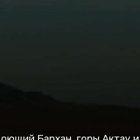
оющий Бархан, горы Актау и