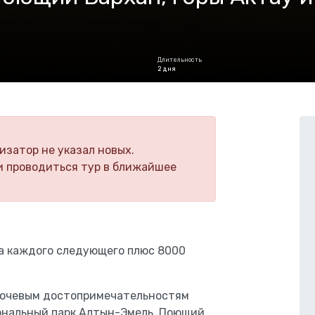
Длительность
2 дня
изатор не указал новых.
и проводиться тур в ближайшее
за каждого следующего плюс 8000
лючевым достопримечательностям
ональный парк Алтын-Эмель, Поющий