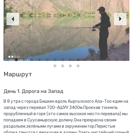
Маршрут
День 1. Дорога на Запад
В 8 утра с города Бишкек вдоль Кыргызского Ала-Тоо едим на
запад через перевал ТОО-АШУУ 3400м.Проехав тоннель
прорубленный в горе (это самое высокое место перевала) мы
попадаем в Суусамырскую долину.Она прекрасна своим
раздольем,зелёными лугами в окружении гор.Перистые
облака тянутся с верхушек в долину.Здесь чистейший горный