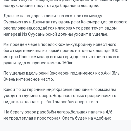
воздух,чабаны пасут стада баранов и лошадей.
Дальше наша дорога лежит на юго-восток между
Сусамыртау и Джумгалтау вдоль реки Кокомерен,из за своего
расположения,создаётся иллюзия что река течет задом
наперед! Из Суусамырской долины уходит в ущелье.
Мы проедем через поселок Кожамкул,родину известного
богатыря великана,который пронес на плечах лошадь 100
метров.Посетим мазар его матери,где есть отпечаток его
руки и куда он принес камень 160кг.
По ущелью вдоль реки Кокомерен поднимемся к оз.Ак-Кёль.
Очень интересное место.
Какой то затерянный мир! Красные песчаные горы,скалы
уходят в глубины озера. Вода настолько прозрачная,что
видно как плавает рыба.Там особая энергетика.
На берегу озера разобьём лагерь,большая палатка 4/6
метров,теплая и просторная. Спать будем на удобных
раскладушках.