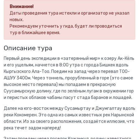
Внимание!
Даты проведения тура истекли и организатор не указал
новых.
Рекомендуем уточнить у гида, будет ли проводиться
тур в ближайшее время.
Описание тура
Первый день экспедиции в «затерянный мир» к озеру Ак-Кёль
и его ущельям, начнется в 8:00 утра с города Бишкек вдоль
Кыргызского Ала-Тоо. Поедим на запад через перевал ТОО-
АШУУ 3400м. Через тоннель, прорубленный в горе (это самое
высокое место перевала) мы попадаем в прекрасную
Суусамырскую долину, где по зелёным лугам в окружении гор
и перистых облаков чабаны пасут стада баранов и лошадей.
Далее на юго-восток между Сусамыртау и Джумгалтау вдоль
реки Кокомерен. Это одна из самых известных рек Нарынской
области. Из за своего расположения, создаётся иллюзия, что
река течет задом наперед!
Затем проедем через поселок Кожамкул, родину известного