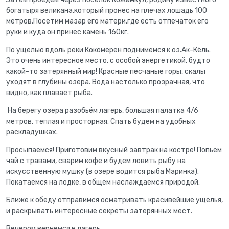
богатыря великана,который пронес на плечах лошадь 100
метров.Посетим мазар его матери,где есть отпечаток его
руки и куда он принес камень 160кг.
По ущелью вдоль реки Кокомерен поднимемся к оз.Ак-Кёль.
Это очень интересное место, с особой энергетикой, будто
какой-то затерянный мир! Красные песчаные горы, скалы
уходят в глубины озера. Вода настолько прозрачная, что
видно, как плавает рыба.
На берегу озера разобьём лагерь, большая палатка 4/6
метров, теплая и просторная. Спать будем на удобных
раскладушках.
Просыпаемся! Приготовим вкусный завтрак на костре! Попьем
чай с травами, сварим кофе и будем ловить рыбу на
искусственную мушку (в озере водится рыба Маринка).
Покатаемся на лодке, в общем наслаждаемся природой.
Ближе к обеду отправимся осматривать красивейшие ущелья,
и раскрывать интересные секреты затерянных мест.
Вечером вернемся в лагерь.