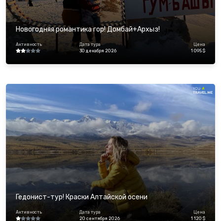
Новогодняя романтика гор! Домбай+Архыз!
Активность
Дата тура
Цена
30 декабря 2026
1 095 $
Гедонист-тур! Краски Алтайской осени
Активность
Дата тура
Цена
20 сентября 2026
1 120 $