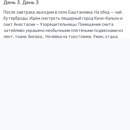
День 3. День 3
После завтрака, выходим в село Баштановка. На обед — чай,
бутерброды. Идём смотреть пещерный город Качи-Кальон и
скит Анастасии — Узорешительницы. Помещение скита
затейливо украшено необычными плетёными подвесками из
лент, ткани, бисера... Ночёвка на турстоянке. Ужин, отдых.
День 4. День 4
Завтрак. По лесной тропе идём в село Куйбышево.
Переезжаем в село Соколиное. Ночуем в палатках на
турстоянке. Ужин. Костёр.
День 5. День 5
После завтрака идём к водопаду Серебряные струи, водопад
очень живописен, окружён богатым буковым лесом. Дальше
наш путь лежит вдоль Большого Каньона, по пути оставляем
письма в Почтовом Дубе, купаемся в Ваннах молодости. Тропа
идёт вверх, мы постепенно набираем высоту. Ночуем на