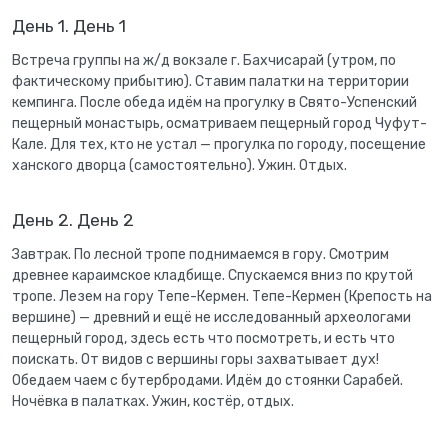
День 1. День 1
Встреча группы на ж/д вокзале г. Бахчисарай (утром, по
фактическому прибытию). Ставим палатки на территории
кемпинга. После обеда идём на прогулку в Свято-Успенский
пещерный монастырь, осматриваем пещерный город Чуфут-
Кале. Для тех, кто не устал — прогулка по городу, посещение
ханского дворца (самостоятельно). Ужин. Отдых.
День 2. День 2
Завтрак. По лесной тропе поднимаемся в гору. Смотрим
древнее караимское кладбище. Спускаемся вниз по крутой
тропе. Лезем на гору Тепе-Кермен. Тепе-Кермен (Крепость на
вершине) — древний и ещё не исследованный археологами
пещерный город, здесь есть что посмотреть, и есть что
поискать. От видов с вершины горы захватывает дух!
Обедаем чаем с бутербродами. Идём до стоянки Сарабей.
Ночёвка в палатках. Ужин, костёр, отдых.