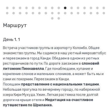
Маршрут
День 1. 1
Встреча участников группы в аэропорту Коломбо. Общее
знакомство группы. Мы садимся в наш уютный микроавтобус
и переезжаем в город Канди. Обедаем в одном из уютных
ресторанчиков по пути. По дороге заезжаем в
слоновий
питомник Пиннавелла
. Где понаблюдаем, купание и
кормление слонов и маленьких слоников, а может быть мы и
сами их покормим. Переезжаем в Канди.
Посещаем
представление с национальными танцами
.
Небольшая прогулка по вечернему городу, по набережной
озера Кири Мухуда. Ужин. Легкая растяжка после долгой
дороги на крыше отеля и
Медитация на счастливое
путешествие по Шриланке.