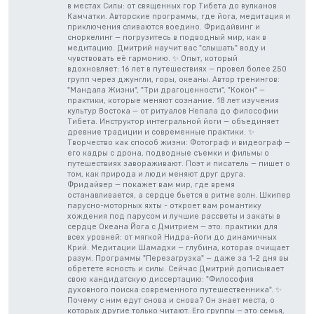
в местах Силы: от священных гор Тибета до вулканов
Камчатки. Авторские программы, где йога, медитация и
приключения сливаются воедино. Фридайвинг и
сноркелинг — погрузитесь в подводный мир, как в
медитацию. Дмитрий научит вас "слышать" воду и
чувствовать её гармонию. ✨ Опыт, который
вдохновляет: 16 лет в путешествиях — провел более 250
групп через джунгли, горы, океаны. Автор тренингов:
"Мандала Жизни", "Три драгоценности", "Кокон" —
практики, которые меняют сознание. 18 лет изучения
культур Востока — от ритуалов Непала до философии
Тибета. Инструктор интегральной йоги — объединяет
древние традиции и современные практики. ✨
Творчество как способ жизни: Фотограф и видеограф —
его кадры с дрона, подводные съемки и фильмы о
путешествиях завораживают. Поэт и писатель — пишет о
том, как природа и люди меняют друг друга.
Фридайвер — покажет вам мир, где время
останавливается, а сердце бьется в ритме волн. Шкипер
парусно-моторных яхты - откроет вам романтику
хождения под парусом и лучшие рассветы и закаты в
сердце Океана Йога с Дмитрием — это: практики для
всех уровней: от мягкой Нидра-йоги до динамичных
Крий. Медитации Шамадхи — глубина, которая очищает
разум. Программы "Перезагрузка" — даже за 1-2 дня вы
обретете ясность и силы. Сейчас Дмитрий дописывает
свою кандидатскую диссертацию: "Философия
духовного поиска современного путешественника". ✨
Почему с ним едут снова и снова? Он знает места, о
которых другие только читают. Его группы — это семья,