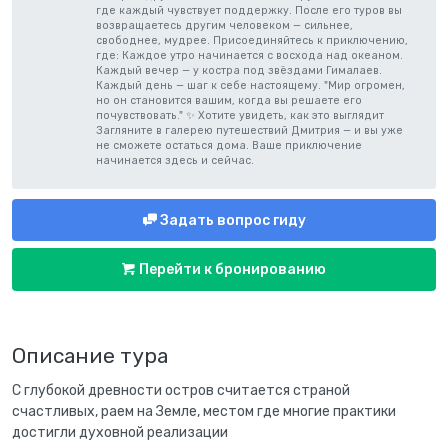
где каждый чувствует поддержку. После его туров вы
возвращаетесь другим человеком — сильнее,
свободнее, мудрее. Присоединяйтесь к приключению,
где: Каждое утро начинается с восхода над океаном.
Каждый вечер — у костра под звёздами Гималаев.
Каждый день — шаг к себе настоящему. "Мир огромен,
но он становится вашим, когда вы решаете его
почувствовать." ✨ Хотите увидеть, как это выглядит
Загляните в галерею путешествий Дмитрия — и вы уже
не сможете остаться дома. Ваше приключение
начинается здесь и сейчас.
Задать вопрос гиду
Перейти к бронированию
Описание тура
С глубокой древности остров считается страной
счастливых, раем на Земле, местом где многие практики
достигли духовной реализации