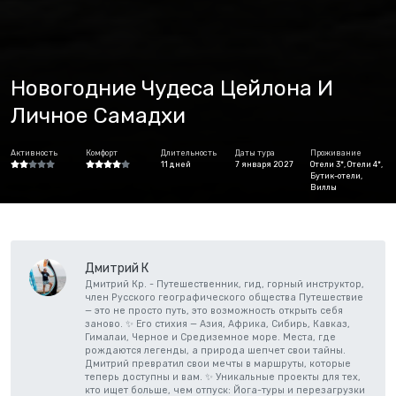
Новогодние Чудеса Цейлона И
Личное Самадхи
Активность
Комфорт
Длительность
Даты тура
Проживание
11 дней
7 января 2027
Отели 3*, Отели 4*,
Бутик-отели,
Виллы
Дмитрий К
Дмитрий Кр. - Путешественник, гид, горный инструктор,
член Русского географического общества Путешествие
— это не просто путь, это возможность открыть себя
заново. ✨ Его стихия — Азия, Африка, Сибирь, Кавказ,
Гималаи, Черное и Средиземное море. Места, где
рождаются легенды, а природа шепчет свои тайны.
Дмитрий превратил свои мечты в маршруты, которые
теперь доступны и вам. ✨ Уникальные проекты для тех,
кто ищет больше, чем отпуск: Йога-туры и перезагрузки