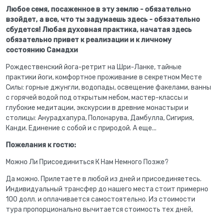
Любое семя, посаженное в эту землю - обязательно
взойдет, а все, что ты задумаешь здесь -
обязательно
сбудется!
Любая духовная практика, начатая здесь
обязательно привет к реализации и
к личному
состоянию Самадхи
Рождественский йога-ретрит на Шри-Ланке, тайные
практики йоги, комфортное проживание в секретном Месте
Силы: горные джунгли, водопады, освещение факелами, ванны
с горячей водой под открытым небом, мастер-классы и
глубокие медитации, экскурсии в древние монастыри и
столицы: Анурадхапура, Полонарува, Дамбулла, Сигирия,
Канди. Единение с собой и с природой. А еще...
Пожелания к гостю:
Можно Ли Присоединиться К Нам Немного Позже?
Да можно. Прилетаете в любой из дней и присоединяетесь.
Индивидуальный трансфер до нашего места стоит примерно
100 долл. и оплачивается самостоятельно. Из стоимости
тура пропорционально вычитается стоимость тех дней,