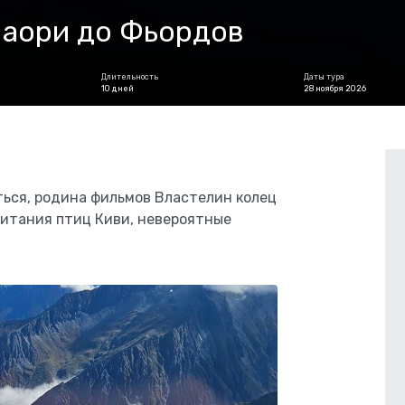
Маори до Фьордов
Длительность
Даты тура
10 дней
28 ноября 2026
ься, родина фильмов Властелин колец
битания птиц Киви, невероятные