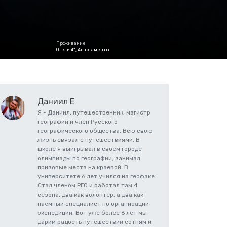
Проживание
Отели 4*, Апартаменты
Даниил Е
Я - Даниил, путешественник, магистр
географии и член Русского
географического общества. Всю свою
жизнь связал с путешествиями. В
школе я выигрывал в своем городе
олимпиады по географии, занимал
призовые места на краевой. В
университете 6 лет учился на геофаке.
Стал членом РГО и работал там 4
сезона, два как волонтер, а два как
наемный специалист по организации
экспедиций. Вот уже более 6 лет мы
дарим радость путешествий сотням и