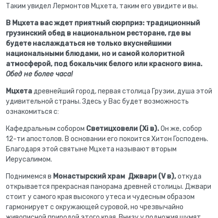
Таким увидел Лермонтов Мцхета, таким его увидите и вы.
В Мцхета вас ждет приятный сюрприз: традиционный
грузинский обед в национальном ресторане, где вы
будете наслаждаться не только вкуснейшими
национальными блюдами, но и самой колоритной
атмосферой, под бокальчик белого или красного вина.
Обед не более часа!
Мцхета
древнейший город, первая столица Грузии, душа этой
удивительной страны. Здесь у Вас будет возможность
ознакомиться с:
Кафедральным собором
Светицховели (Xi в).
Он же, собор
12-ти апостолов. В основании его покоится Хитон Господень.
Благодаря этой святыне Мцхета называют вторым
Иерусалимом.
Поднимемся в
Монастырский храм Джвари (V в),
откуда
открывается прекрасная панорама древней столицы. Джвари
стоит у самого края высокого утеса и чудесным образом
гармонирует с окружающей суровой, но чрезвычайно
живописной природой этого края. Внизу у подножия шумят