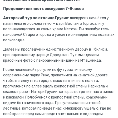
Продолжительность экскурсии 7-8часов
Авторский тур по столице Грузии
:
э
кскурсия начнётся у
памятника его основателю — царя Вахтанга Горгасали, у
возвышающегося на холме храма Метехи. Вы полюбуетесь
панорамой Старого города и узнаете о невероятных подвигах
полководца.
Далее мы проследуем к единственному дворцу в Тбилиси,
принадлежащему царице Дареджан. Тут мы сделаем
красочные фото с панорамными видами на Мтацминда.
После неспешной прогулки по футуристическому
современному парку Рике, прокатимся на канатной дороге,
чтобы взглянуть на город с высоты птичьего полета,
прогуляемся по аллее вдоль крепостной стены Нарикала и
скажем привет Матери Грузии, которая встретит нас с вином
и кинжалом. Полюбуемся с крепостной стены, красочными
видами ботанического сада. Прогуляемся по винтовой
лестнице, которая приведет нас к Инжирову ущелью, где во
всей красе перед нами предстанет каньон с водопадом.