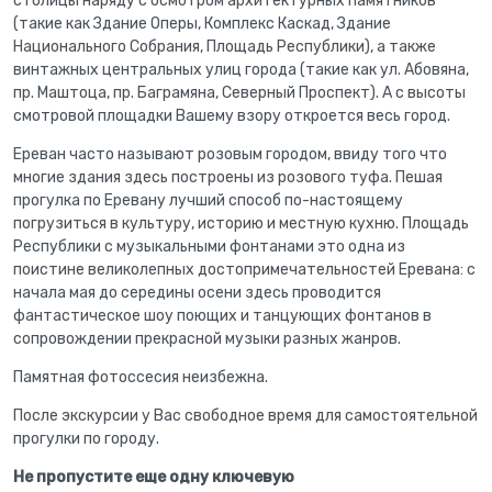
столицы наряду с осмотром архитектурных памятников
(такие как Здание Оперы, Комплекс Каскад, Здание
Национального Собрания, Площадь Республики), а также
винтажных центральных улиц города (такие как ул. Абовяна,
пр. Маштоца, пр. Баграмяна, Северный Проспект). А с высоты
смотровой площадки Вашему взору откроется весь город.
Ереван часто называют розовым городом, ввиду того что
многие здания здесь построены из розового туфа. Пешая
прогулка по Еревану лучший способ по-настоящему
погрузиться в культуру, историю и местную кухню. Площадь
Республики с музыкальными фонтанами это одна из
поистине великолепных достопримечательностей Еревана: с
начала мая до середины осени здесь проводится
фантастическое шоу поющих и танцующих фонтанов в
сопровождении прекрасной музыки разных жанров.
Памятная фотоссесия неизбежна.
После экскурсии у Вас свободное время для самостоятельной
прогулки по городу.
Не пропустите еще одну ключевую