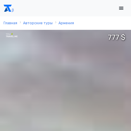
Главная
Авторские туры
Армения
777 $