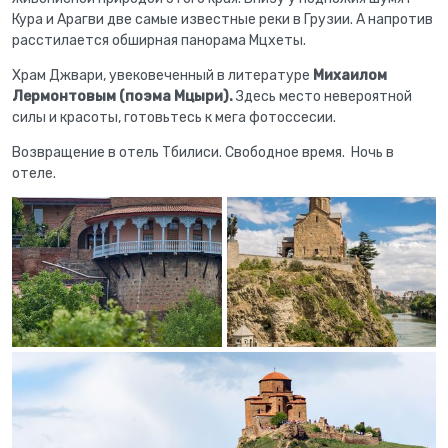
Кура и Арагви две самые известные реки в Грузии. А напротив
расстилается обширная панорама Мцхеты.
Храм Джвари, увековеченный в литературе
Михаилом
Лермонтовым (поэма Мцыри).
Здесь место невероятной
силы и красоты, готовьтесь к мега фотоссесии.
Возвращение в отель Тбилиси. Свободное время. Ночь в
отеле.