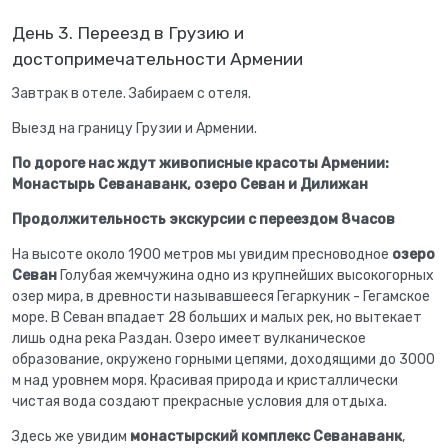
День 3. Переезд в Грузию и
достопримечательности Армении
Завтрак в отеле. Забираем с отеля.
Выезд на границу Грузии и Армении.
По дороге нас ждут живописные красоты Армении:
Монастырь Севанаванк, озеро Севан и Дилижан
Продолжительность экскурсии с переездом 8часов
На высоте около 1900 метров мы увидим пресноводное
озеро
Севан
Голубая жемчужина одно из крупнейших высокогорных
озер мира, в древности называвшееся Гегаркуник - Гегамское
море. В Севан впадает 28 больших и малых рек, но вытекает
лишь одна река Раздан. Озеро имеет вулканическое
образование, окружено горными цепями, доходящими до 3000
м над уровнем моря. Красивая природа и кристаллически
чистая вода создают прекрасные условия для отдыха.
Здесь же увидим
монастырский комплекс Севанаванк
,