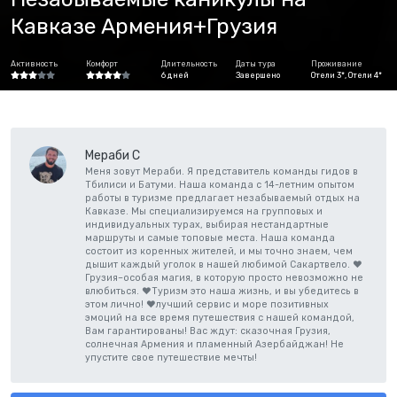
Кавказе Армения+Грузия
Активность
Комфорт
Длительность
Даты тура
Проживание
6 дней
Завершено
Отели 3*, Отели 4*
Мераби С
Меня зовут Мераби. Я представитель команды гидов в
Тбилиси и Батуми. Наша команда с 14-летним опытом
работы в туризме предлагает незабываемый отдых на
Кавказе. Мы специализируемся на групповых и
индивидуальных турах, выбирая нестандартные
маршруты и самые топовые места. Наша команда
состоит из коренных жителей, и мы точно знаем, чем
дышит каждый уголок в нашей любимой Сакартвело. ❤️
Грузия–особая магия, в которую просто невозможно не
влюбиться. ❤️Туризм это наша жизнь, и вы убедитесь в
этом лично! ❤️ лучший сервис и море позитивных
эмоций на все время путешествия с нашей командой,
Вам гарантированы! Вас ждут: сказочная Грузия,
солнечная Армения и пламенный Азербайджан! Не
упустите свое путешествие мечты!