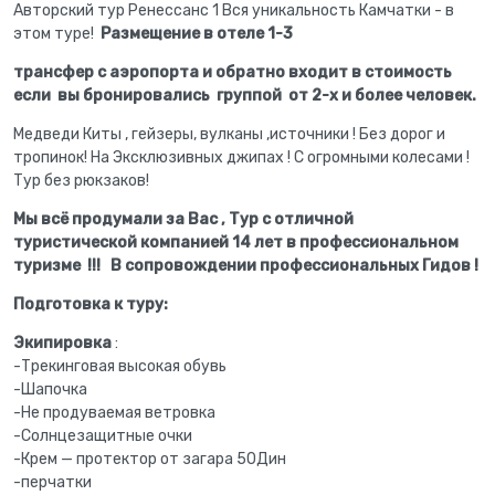
Авторский тур Ренессанс 1 Вся уникальность Камчатки - в
этом туре!
Размещение в отеле 1-3
трансфер с аэропорта и обратно входит в стоимость
если вы бронировались группой от 2-х и более человек.
Медведи Киты , гейзеры, вулканы ,источники ! Без дорог и
тропинок! На Эксклюзивных джипах ! С огромными колесами !
Тур без рюкзаков!
Мы всё продумали за Вас , Тур с отличной
туристической компанией 14 лет в профессиональном
туризме !!! В сопровождении профессиональных Гидов !
Подготовка к туру:
Экипировка
:
-Трекинговая высокая обувь
-Шапочка
-Не продуваемая ветровка
-Солнцезащитные очки
-Крем — протектор от загара 50Дин
-перчатки