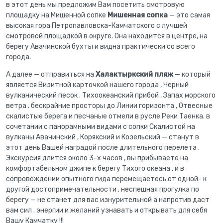
в этот день мы предложим Вам посетить смотровую
площадку на Мишенной сопке
Мишенная
сопка
— это самая
высокая гора Петропавловска-Камчатского с лучшей
смотровой площадкой в округе. Она находится в центре, на
берегу Авачинской бухты и видна практически со всего
города.
А далее — отправиться на
Халактыркский пляж
— который
является Визитной карточкой нашего города , Черный
вулканический песок . Тихоокеанский прибой , Запах морского
ветра . бескрайние просторы до Линии горизонта , Отвесные
скалистые берега и песчаные отмели в русле Реки Таенка. в
сочетании с панорамными видами с сопки Скалистой на
вулканы Авачинский , Корякский и Козельский — станут в
этот день Вашей наградой после длительного перелета .
Экскурсия длится около 3-х часов , вы прибываете на
комфортабельном джипе к берегу Тихого океана , и в
сопровождении опытного гида перемещаетесь от одной- к
другой достопримечательности , неспешная прогулка по
берегу — не станет для вас изнурительной а напротив даст
вам сил . энергии и желаний узнавать и открывать для себя
Вашу Камчатку !!!