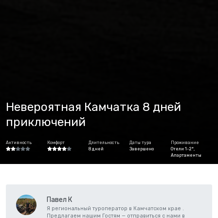
Невероятная Камчатка 8 дней
приключений
Активность
Комфорт
Длительность
Даты тура
Проживание
8 дней
Завершено
Отели 1-2*,
Апартаменты
Павел К
Я региональный туроператор в Камчатском крае .
Предлагаем нашим Гостям — отправиться с нами в