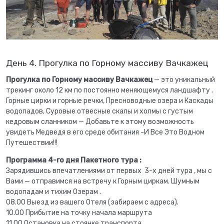
День 4. Прогулка по Горному массиву Вачкажец
Прогулка по Горному массиву Вачкажец
— это уникальный
трекинг около 12 км по постоянно меняющемуся ландшафту .
Горные цирки и горные речки, Пресноводные озера и Каскады
водопадов, Суровые отвесные скалы и холмы с густым
кедровым сланником — Добавьте к этому возможность
увидеть Медведя в его среде обитания -И Все Это Водном
Путешествии!!!
Программа 4-го дня Пакетного тура :
Зарядившись впечатлениями от первых 3-х дней тура , мы с
Вами — отправимся на встречу к Горным циркам. Шумным
водопадам и тихим Озерам .
08.00 Выезд из вашего Отеля (забираем с адреса).
10.00 Прибытие на точку начала маршрута
11.00 Остановка на стоянке транспорта