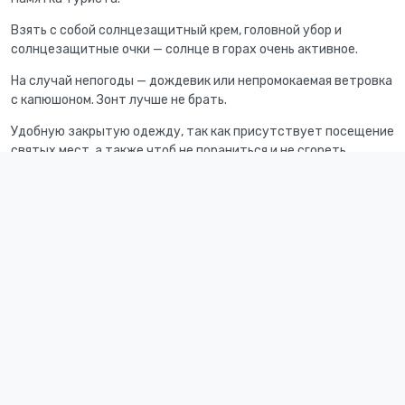
Взять с собой солнцезащитный крем, головной убор и
солнцезащитные очки — солнце в горах очень активное.
На случай непогоды — дождевик или непромокаемая ветровка
с капюшоном. Зонт лучше не брать.
Удобную закрытую одежду, так как присутствует посещение
святых мест, а также чтоб не пораниться и не сгореть.
Удобную обувь.
если на маршруте есть места для купания купательные
принадлежности +полотенце.
Правила поведения :
Не влезать на каменные глыбы и скалы — это небезопасно.
Не оставлять за собой мусор.
Не отклоняться от маршрута, не предупредив
сопровождающего гида.