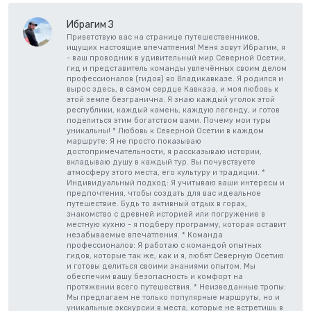
Ибрагим З
Приветствую вас на странице путешественников,
ищущих настоящие впечатления! Меня зовут Ибрагим, я
- ваш проводник в удивительный мир Северной Осетии,
гид и представитель команды увлечённых своим делом
профессионалов (гидов) во Владикавказе. Я родился и
вырос здесь, в самом сердце Кавказа, и моя любовь к
этой земле безгранична. Я знаю каждый уголок этой
республики, каждый камень, каждую легенду, и готов
поделиться этим богатством вами. Почему мои туры
уникальны! * Любовь к Северной Осетии в каждом
маршруте: Я не просто показываю
достопримечательности, я рассказываю истории,
вкладываю душу в каждый тур. Вы почувствуете
атмосферу этого места, его культуру и традиции. *
Индивидуальный подход: Я учитываю ваши интересы и
предпочтения, чтобы создать для вас идеальное
путешествие. Будь то активный отдых в горах,
знакомство с древней историей или погружение в
местную кухню - я подберу программу, которая оставит
незабываемые впечатления. * Команда
профессионалов: Я работаю с командой опытных
гидов, которые так же, как и я, любят Северную Осетию
и готовы делиться своими знаниями опытом. Мы
обеспечим вашу безопасность и комфорт на
протяжении всего путешествия. * Неизведанные тропы:
Мы предлагаем не только популярные маршруты, но и
уникальные экскурсии в места, которые не встретишь в