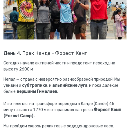
День 4. Трек Канде - Форест Кемп
Сегодня начало активной части и предстоит
переход на
высоту 2600 м
Непал — страна с невероятно разнообразной природой! Мы
увидим и
субтропики
, и
альпийские луга
, и пока далекие
белые
вершины Гималаев
.
Из отеля мы на трансфере переедем в Канде (Kande) 45
минут, высота 1 770 м и отправимся на трек в
Форест Кемп
(Forest Camp).
Мы пройдем сквозь реликтовые рододендроновые леса.