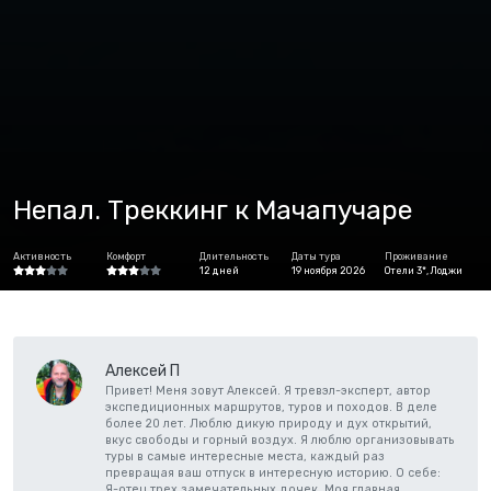
Непал. Треккинг к Мачапучаре
Активность
Комфорт
Длительность
Даты тура
Проживание
12 дней
19 ноября 2026
Отели 3*, Лоджи
Алексей П
Привет! Меня зовут Алексей. Я тревэл-эксперт, автор
экспедиционных маршрутов, туров и походов. В деле
более 20 лет. Люблю дикую природу и дух открытий,
вкус свободы и горный воздух. Я люблю организовывать
туры в самые интересные места, каждый раз
превращая ваш отпуск в интересную историю. О себе:
Я-отец трех замечательных дочек. Моя главная