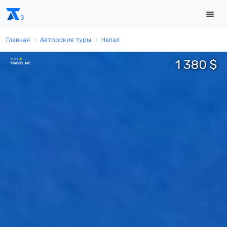
Главная
Авторские туры
Непал
1 380 $