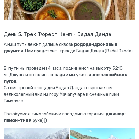
День 5. Трек Форест Кемп - Бадал Данда
А наш путь лежит дальше сквозь
рододендроновые
джунгли
. Нам предстоит трек до Бадал Данда (Badal Danda).
В пути мы проведем 4 часа, поднимемся на высоту 3210
м. Джунгли остались позади и мы уже в
зоне альпийских
лугов
.
Со смотровой площадки Бадал Данда открывается
великолепный вид на гору Мачапучаре и снежные пики
Гималаев
Полюбуемся гималайскими звездами с горячим
джижер-
лемон-тиа
в руке)))