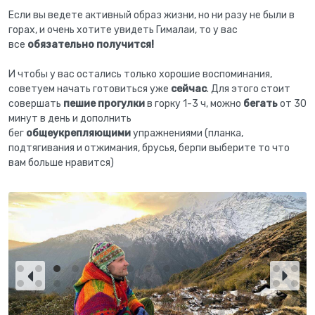
Если вы ведете активный образ жизни, но ни разу не были в
горах, и очень хотите увидеть Гималаи, то у вас
все
обязательно получится!
И чтобы у вас остались только хорошие воспоминания,
советуем начать готовиться уже
сейчас
. Для этого стоит
совершать
пешие прогулки
в горку 1-3 ч, можно
бегать
от 30
минут в день и дополнить
бег
общеукрепляющими
упражнениями (планка,
подтягивания и отжимания, брусья, берпи выберите то что
вам больше нравится)