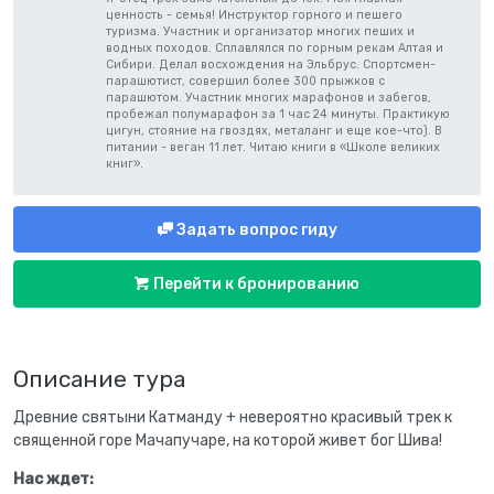
ценность - семья! Инструктор горного и пешего
туризма. Участник и организатор многих пеших и
водных походов. Сплавлялся по горным рекам Алтая и
Сибири. Делал восхождения на Эльбрус. Спортсмен-
парашютист, совершил более 300 прыжков с
парашютом. Участник многих марафонов и забегов,
пробежал полумарафон за 1 час 24 минуты. Практикую
цигун, стояние на гвоздях, металанг и еще кое-что). В
питании - веган 11 лет. Читаю книги в «Школе великих
книг».
Задать вопрос гиду
Перейти к бронированию
Описание тура
Древние святыни Катманду + невероятно красивый трек к
священной горе Мачапучаре, на которой живет бог Шива!
Нас ждет: