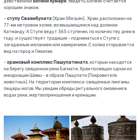
девственнои
Богини Кумари
. Увидеть Богиню считается
хорошим знаком.
-
ступу Сваямбунатх
(Храм Обезьян). Храм, расположен на
77-ми метровом холме, возвышающемся над долинои
Катманду. К Ступе ведут 365 ступенек, по количеству днеи в
году, и существует традиция - подниматься к Ступе с
загаданным желанием или намерением. C холма открывается
вид на город и Гималаи.
-
храмовый комплекс Пашупатинатх
, которыи находится
на берегу священнои реки Багмати. Храм посвящен однои из
инкарнации Шивы - в образе Пашупати (Покровителя
животных). На территории комплекса-священные лингамы,
пещеры иогов. Мы увидим обряды ритуального омовения в
водах реки, жертвоприношения и кремации.