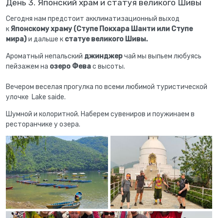
День 3. Японский храм и статуя великого Шивы
Сегодня нам предстоит акклиматизационный выход
к
Японскому храму (Ступе Покхара Шанти или Ступе
мира)
и дальше к
статуе великого Шивы.
Ароматный непальский
джинджер
чай мы выпьем любуясь
пейзажем на
озеро Фева
с высоты.
Вечером веселая прогулка по всеми любимой туристической
улочке Lake saide.
Шумной и колоритной. Наберем сувениров и поужинаем в
ресторанчике у озера.