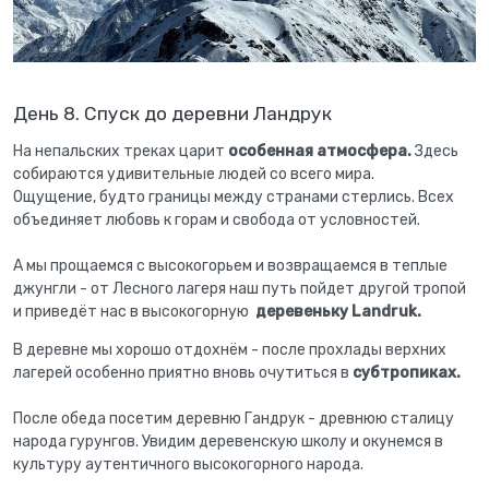
День 8. Спуск до деревни Ландрук
На непальских треках царит
особенная атмосфера.
Здесь
собираются удивительные людей со всего мира.
Ощущение, будто границы между странами стерлись. Всех
объединяет любовь к горам и свобода от условностей.
А мы прощаемся с высокогорьем и возвращаемся в теплые
джунгли - от Лесного лагеря наш путь пойдет другой тропой
и приведёт нас в высокогорную
деревеньку Landruk.
В деревне мы хорошо отдохнём - после прохлады верхних
лагерей особенно приятно вновь очутиться в
субтропиках.
После обеда посетим деревню Гандрук - древнюю сталицу
народа гурунгов. Увидим деревенскую школу и окунемся в
культуру аутентичного высокогорного народа.