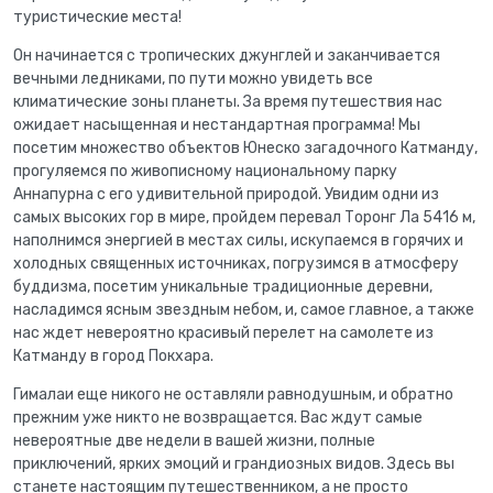
туристические места!
Он начинается с тропических джунглей и заканчивается
вечными ледниками, по пути можно увидеть все
климатические зоны планеты. За время путешествия нас
ожидает насыщенная и нестандартная программа! Мы
посетим множество объектов Юнеско загадочного Катманду,
прогуляемся по живописному национальному парку
Аннапурна с его удивительной природой. Увидим одни из
самых высоких гор в мире, пройдем перевал Торонг Ла 5416 м,
наполнимся энергией в местах силы, искупаемся в горячих и
холодных священных источниках, погрузимся в атмосферу
буддизма, посетим уникальные традиционные деревни,
насладимся ясным звездным небом, и, самое главное, а также
нас ждет невероятно красивый перелет на самолете из
Катманду в город Покхара.
Гималаи еще никого не оставляли равнодушным, и обратно
прежним уже никто не возвращается. Вас ждут самые
невероятные две недели в вашей жизни, полные
приключений, ярких эмоций и грандиозных видов. Здесь вы
станете настоящим путешественником, а не просто