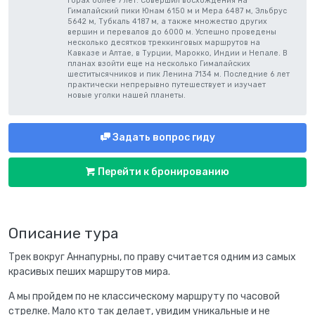
горах более 7 лет. Совершил восхождения на
Гималайский пики Юнам 6150 м и Мера 6487 м, Эльбрус
5642 м, Тубкаль 4187 м, а также множество других
вершин и перевалов до 6000 м. Успешно проведены
несколько десятков треккинговых маршрутов на
Кавказе и Алтае, в Турции, Марокко, Индии и Непале. В
планах взойти еще на несколько Гималайских
шеститысячников и пик Ленина 7134 м. Последние 6 лет
практически непрерывно путешествует и изучает
новые уголки нашей планеты.
Задать вопрос гиду
Перейти к бронированию
Описание тура
Трек вокруг Аннапурны, по праву считается одним из самых
красивых пеших маршрутов мира.
А мы пройдем по не классическому маршруту по часовой
стрелке. Мало кто так делает, увидим уникальные и не