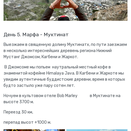
День 5. Марфа - Муктинат
Выезжаем в священную долину Муктинатх, по пути заезжаем
в несколько интереснейших деревень региона Нижний
Мустанг Джомсом, Кагбени и Жаркот.
В Джомсоме мы попьем наутральный местный кофе в
знаменитой кофейне Himalaya Java. В Кагбени и Жаркоте мы
увидим аутентичные буддистские деревни, время в которых
будто застыло уже пару сотен лет.
Ночуем в культовом отеле Bob Marley в Муктинате на
высоте 3700 м.
Переезд 30 км,
перепад высот +1000 м.