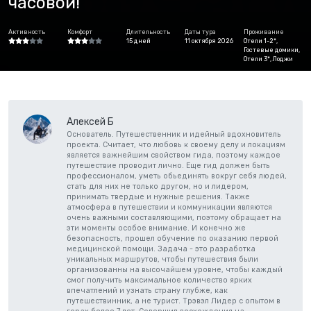
часовой!
Активность
Комфорт
Длительность
Даты тура
Проживание
15 дней
11 октября 2026
Отели 1-2*,
Гостевые домики,
Отели 3*, Лоджи
Алексей Б
Основатель. Путешественник и идейный вдохновитель
проекта. Считает, что любовь к своему делу и локациям
является важнейшим свойством гида, поэтому каждое
путешествие проводит лично. Еще гид должен быть
профессионалом, уметь обьединять вокруг себя людей,
стать для них не только другом, но и лидером,
принимать твердые и нужные решения. Также
атмосфера в путешествии и коммуникации являются
очень важными составляющими, поэтому обращает на
эти моменты особое внимание. И конечно же
безопасность, прошел обучение по оказанию первой
медицинской помощи. Задача - это разработка
уникальных маршрутов, чтобы путешествия были
организованны на высочайшем уровне, чтобы каждый
смог получить максимальное количество ярких
впечатлений и узнать страну глубже, как
путешествинник, а не турист. Трэвэл Лидер с опытом в