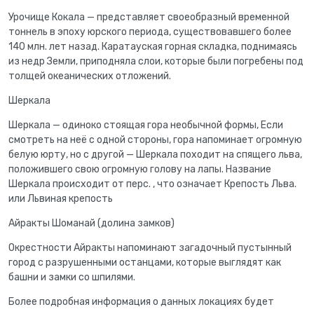
Урочище Кокала — представляет своеобразный временной
тоннель в эпоху юрского периода, существовавшего более
140 млн. лет назад. Каратауская горная складка, поднимаясь
из недр Земли, приподняла слои, которые были погребены под
толщей океанических отложений.
Шеркала
Шеркала — одиноко стоящая гора необычной формы, Если
смотреть на неё с одной стороны, гора напоминает огромную
белую юрту, но с другой — Шеркала походит на спящего льва,
положившего свою огромную голову на лапы. Название
Шеркала происходит от перс. , что означает Крепость Льва.
или Львиная крепость
Айракты Шоманай (долина замков)
Окрестности Айракты напоминают загадочный пустынный
город с разрушенными останцами, которые выглядят как
башни и замки со шпилями.
Более подробная информация о данных локациях будет