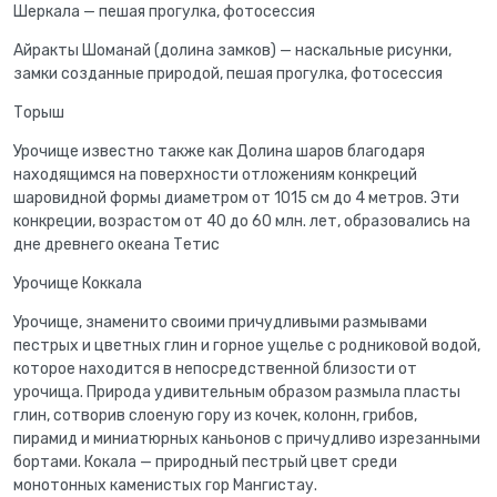
Шеркала — пешая прогулка, фотосессия
Айракты Шоманай (долина замков) — наскальные рисунки,
замки созданные природой, пешая прогулка, фотосессия
Торыш
Урочище известно также как Долина шаров благодаря
находящимся на поверхности отложениям конкреций
шаровидной формы диаметром от 1015 см до 4 метров. Эти
конкреции, возрастом от 40 до 60 млн. лет, образовались на
дне древнего океана Тетис
Урочище Коккала
Урочище, знаменито своими причудливыми размывами
пестрых и цветных глин и горное ущелье с родниковой водой,
которое находится в непосредственной близости от
урочища. Природа удивительным образом размыла пласты
глин, сотворив слоеную гору из кочек, колонн, грибов,
пирамид и миниатюрных каньонов с причудливо изрезанными
бортами. Кокала — природный пестрый цвет среди
монотонных каменистых гор Мангистау.