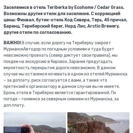
Заселяемся в отель Teriberka by Ecohome / Cedar Grass.
Возможны другие отели для заселения. С коррекцией
цены: Финвал, бутик-отель Код Севера, Терь, 45 причал,
Баренц, Териберский берег, Норд Лис, Arctic Brewery,
другие отели по согласованию.
ВАЖНО!
В случае, если дорогу на Териберку закроет
МурманскАвтодор по погодным условиям и туда будет
невозможно проехать (север диктует свои правила), мы
поедем на экскурсию в Кировск. Заранее предугадать
вероятность перекрытия дороги невозможно. В данном
случае мы останемся ночевать в одном из отелей Мурманска
– за доплату, риск согласуется с вами, а также что
претензий к организатору в данном случае вы не имеете.
Бронь отеля в Териберке является гарантированной. По
погоде – гоняемся за северным сиянием из Мурманска, за
доп.плату.