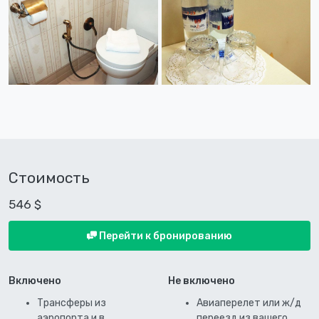
Стоимость
546 $
Перейти к бронированию
Включено
Не включено
Трансферы из
Авиаперелет или ж/д
аэропорта и в
переезд из вашего