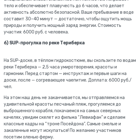
тело и обеспечивает плавучесть до 6 часов, что делает
активность абсолютно безопасной. Ваше пребывание в воде
составит 30–40 минут — достаточно, чтобы ощутить мощь
природы и получить мощный заряд энергии. Стоимость
участия: 6000 руб. с человека.
6)
SUP‑прогулка по реке Териберка
На SUP‑доске, в тёплом гидрокостюме, вы скользите по водам
реки Териберка — 2,5 часа умиротворения, красоты и
гармонии. Перед стартом — инструктаж и первые шаги на
доске, после — согревающее чаепитие. Доплата: 6000 руб./
чел.
На этом наш день не заканчивается, мы отправляемся на
удивительной красоты песчаный пляж, прогуляемся до
выброшенного корабля, покачаемся на самых северных
качелях, увидим скелет из фильма “Левиафан” и сделаем
классные кадры на “троне Посейдона”. Самые смелые и
закаленные могут искупаться! По желанию участников
посетим оленью ферму.