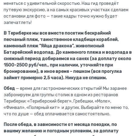
меняться с удивительной скоростью. Наш гид проведёт
путевую экскурсию, а на самых красивых участках сделаем
остановки для фото — такие кадры точно нужно будет
запечатлеть!
В Териберке мы все вместе посетим бескрайний
песчаный пляж, таинственное кладбище кораблей,
каменный пляж “Яйца дракона”, живописный
Батарейский водопад. До каменного пляжа и водопада в
снежный период добираемся на санях (за доплату около
1500-2500 руб/чел., при наличии, уточняйте при
бронировании), в иное время – пешком (вся прогулка
займет примерно 2,5 часа). Никуда не спешим.
Обед
— время для гастрономических открытий! Мы заранее
забронируем для группы столик в одном из ресторанов
Териберки: «Териберский берег», Гребешки, «Моле»,
«Финвал», «Полярный кит» и других. Выбирайте по меню то,
что по душе — обед оплачивается самостоятельно.
После обеда, в зависимости от месяца поездки, по
вашему желанию и погодным условиям, за доплату