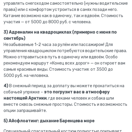
управлять снегоходом самостоятельно (нужны водительские
права) или с комфортом устроиться в санях позади него.
Катание возможно как в одиночку, так и вдвоём. Стоимость
участия — от 5000 до 8000 руб. с человека.
3)
Адреналин на квадроциклах (примерно с июня по
сентябрь)
Незабываемые 1–2 часа за рулём или пассажиром! Для
управления квадроциклом потребуются водительские права.
Можно отправиться в путь в одиночку или вдвоём. Особо
рекомендуем маршрут «Конец всех дорог» — он откроет вам
самые красивые виды. Стоимость участия: от 3500 до
5000 руб. на человека.
4)
В снежный период за доплату вы можете прокатиться на
собачьей упряжке –
это погрузит вас в атмосферу
настоящей Арктики
, где веками человек и собака шли
вместе сквозь снежные просторы. Стоимость и возможность
опции запрашивайте.
5) Айсфлоатинг: дыхание Баренцева море
Специальный спасательный костюм полностью покрывает