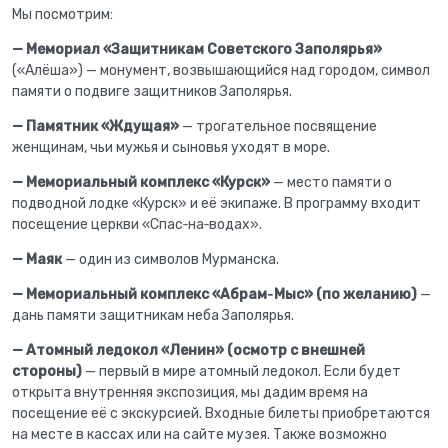
Мы посмотрим:
— Мемориал «Защитникам Советского Заполярья»
(«Алёша») — монумент, возвышающийся над городом, символ
памяти о подвиге защитников Заполярья.
— Памятник «Ждущая»
— трогательное посвящение
женщинам, чьи мужья и сыновья уходят в море.
— Мемориальный комплекс «Курск»
— место памяти о
подводной лодке «Курск» и её экипаже. В программу входит
посещение церкви «Спас‑на‑водах».
— Маяк
— один из символов Мурманска.
— Мемориальный комплекс «Абрам‑Мыс» (по желанию)
—
дань памяти защитникам неба Заполярья.
— Атомный ледокол «Ленин» (осмотр с внешней
стороны)
— первый в мире атомный ледокол. Если будет
открыта внутренняя экспозиция, мы дадим время на
посещение её с экскурсией. Входные билеты приобретаются
на месте в кассах или на сайте музея. Также возможно