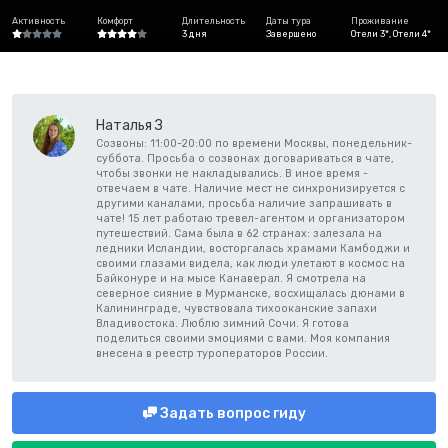
Активность
Комфорт
Длительность
Даты тура
Проживание
3 дня
Завершено
Отели 3*, Отели 4*
Наталья З
Созвоны: 11:00-20:00 по времени Москвы, понедельник-
суббота. Просьба о созвонах договариваться в чате,
чтобы звонки не накладывались. В иное время -
отвечаем в чате. Наличие мест не синхронизируется с
другими каналами, просьба наличие запрашивать в
чате! 15 лет работаю тревел-агентом и организатором
путешествий. Сама была в 62 странах: залезала на
ледники Исландии, восторгалась храмами Камбоджи и
своими глазами видела, как люди улетают в космос на
Байконуре и на мысе Канаверал. Я смотрела на
северное сияние в Мурманске, восхищалась дюнами в
Калининграде, чувствовала тихооканские запахи
Владивостока. Люблю зимний Сочи. Я готова
поделиться своими эмоциями с вами. Моя компания
внесена в реестр туроператоров России.
Задать вопрос гиду