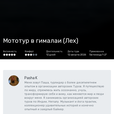
Мототур в гималаи (Лех)
Активность
Комфорт
Длительность
Даты тура
Проживание
12 дней
12 августа 2026
Гостиницы 1-2*
Pasha K
Меня зовут Паша, турлидер с более десятилетнем
опытом в организации авторских Туров. Я путешествую
по миру, стремлюсь жить осознанно, учусь,
трансформирую себя и вижу, как меняются мир и люди
вокруг меня. Я занимаюсь организацией авторских
туров по Индии, Непалу. Музыкант и йога практик,
коллекционер удивительных историй и конечно
опытный и заядлый байкер.