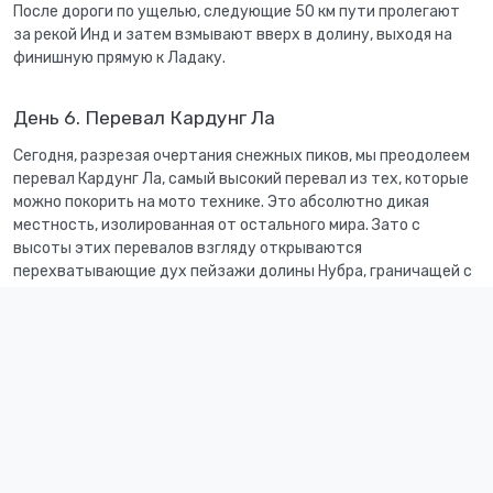
После дороги по ущелью, следующие 50 км пути пролегают
за рекой Инд и затем взмывают вверх в долину, выходя на
финишную прямую к Ладаку.
День 6. Перевал Кардунг Ла
Сегодня, разрезая очертания снежных пиков, мы преодолеем
перевал Кардунг Ла, самый высокий перевал из тех, которые
можно покорить на мото технике. Это абсолютно дикая
местность, изолированная от остального мира. Зато с
высоты этих перевалов взгляду открываются
перехватывающие дух пейзажи долины Нубра, граничащей с
Пакистаном и Китаем, стратегически важной точки, в
которую иностранцам дальше деревни Хундар путь закрыт.
День 7. Перевал Кардунг Ла
День 8. Озеро Пангонг Цо
По извилистой дороге мы преодолеем третий в мире по