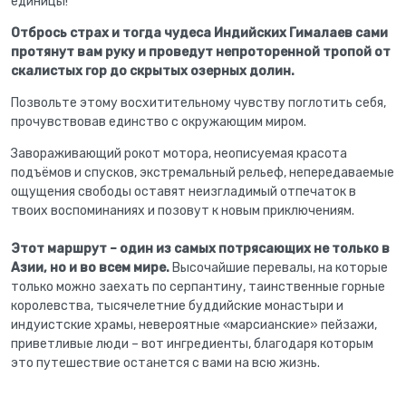
единицы!
Отбрось страх и тогда чудеса Индийских Гималаев сами
протянут вам руку и проведут непроторенной тропой от
скалистых гор до скрытых озерных долин.
Позвольте этому восхитительному чувству поглотить себя,
прочувствовав единство с окружающим миром.
Завораживающий рокот мотора, неописуемая красота
подъёмов и спусков, экстремальный рельеф, непередаваемые
ощущения свободы оставят неизгладимый отпечаток в
твоих воспоминаниях и позовут к новым приключениям.
Этот маршрут – один из самых потрясающих не только в
Азии, но и во всем мире.
Высочайшие перевалы, на которые
только можно заехать по серпантину, таинственные горные
королевства, тысячелетние буддийские монастыри и
индуистские храмы, невероятные «марсианские» пейзажи,
приветливые люди – вот ингредиенты, благодаря которым
это путешествие останется с вами на всю жизнь.