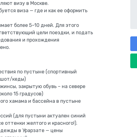
ляют визу в Москве.
уется виза — где и как ее оформить
мает более 5–10 дней. Для этого
тветствующий цели поездки, и подать
седования и прохождения
ено.
ествия по пустыне (спортивный
тшот/кеды)
джинсы, закрытую обувь – на севере
коло 15 градусов)
ого хамама и бассейна в пустыне
ссий (для пустыни актуален синий
е оттенки желтого и красного!).
одежды в Урарзате — цены