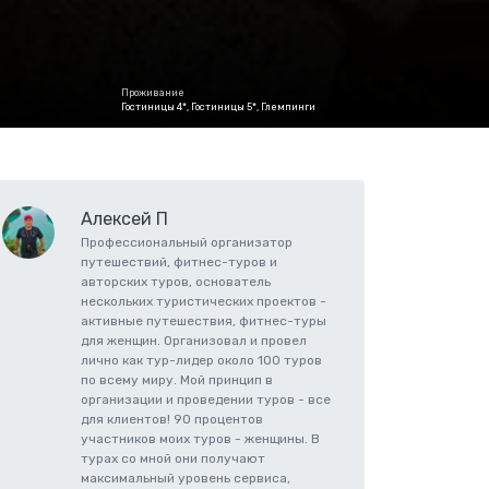
Проживание
Гостиницы 4*, Гостиницы 5*, Глемпинги
Алексей П
Профессиональный организатор
путешествий, фитнес-туров и
авторских туров, основатель
нескольких туристических проектов -
активные путешествия, фитнес-туры
для женщин. Организовал и провел
лично как тур-лидер около 100 туров
по всему миру. Мой принцип в
организации и проведении туров - все
для клиентов! 90 процентов
участников моих туров - женщины. В
турах со мной они получают
максимальный уровень сервиса,