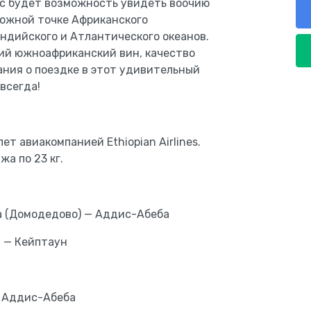
ас будет возможность увидеть воочию
 южной точке Африканского
ндийского и Атлантического океанов.
ций южноафриканский вин, качество
ания о поездке в этот удивительный
всегда!
т авиакомпанией Ethiopian Airlines.
жа по 23 кг.
ква (Домодедово) — Аддис-Абеба
а — Кейптаун
 — Аддис-Абеба