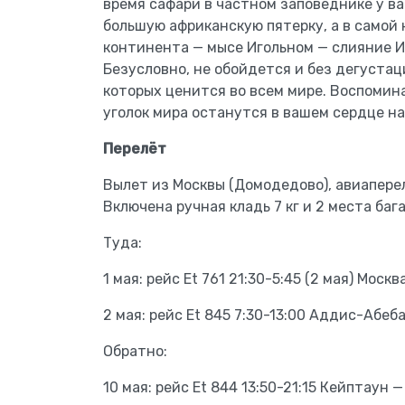
время сафари в частном заповеднике у в
большую африканскую пятерку, а в самой
континента — мысе Игольном — слияние И
Безусловно, не обойдется и без дегуста
которых ценится во всем мире. Воспомин
уголок мира останутся в вашем сердце на
Перелёт
Вылет из Москвы (Домодедово), авиапереле
Включена ручная кладь 7 кг и 2 места бага
Туда:
1 мая: рейс Et 761 21:30-5:45 (2 мая) Мос
2 мая: рейс Et 845 7:30-13:00 Аддис-Абеб
Обратно:
10 мая: рейс Et 844 13:50-21:15 Кейптаун