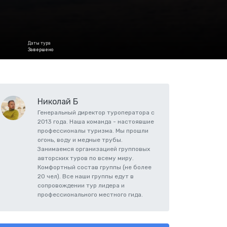
Даты тура
Завершено
Николай Б
Генеральный директор туроператора с
2013 года. Наша команда - настоявшие
профессионалы туризма. Мы прошли
огонь, воду и медные трубы.
Занимаемся организацией групповых
авторских туров по всему миру.
Комфортный состав группы (не более
20 чел). Все наши группы едут в
сопровождении тур лидера и
профессионального местного гида.