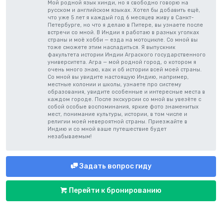
Мой родной язык хинди, но я свободно говорю на
русском и английском языках. Хотел бы добавить ещё,
что уже 5 лет я каждый год 6 месяцев живу в Санкт-
Петербурге, но что я делаю в Питере, вы узнаете после
встречи со мной. В Индии я работаю в разных уголках
страны и моё хобби — езда на мотоцикле. Со мной вы
тоже сможете этим насладиться. Я выпускник
факультета истории Индии Аграского государственного
университета. Агра — мой родной город, о котором я
очень много знаю, как и об истории всей моей страны.
Со мной вы увидите настоящую Индию, например,
местные колонии и школы, узнаете про систему
образования, увидите особенные и интересные места в
каждом городе. После экскурсии со мной вы увезёте с
собой особые воспоминания, яркие фото знаменитых
мест, понимание культуры, истории, в том числе и
религии моей невероятной страны. Приезжайте в
Индию и со мной ваше путешествие будет
незабываемым!
Задать вопрос гиду
Перейти к бронированию