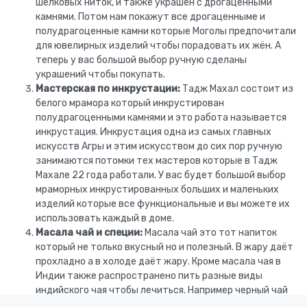
шелковых ниток, и также украшен с дрогаценными
камнями. Потом нам покажут все дрогаценныме и
полудрагоценные камни которые Моголы предпочитали
для ювелирных изделий чтобы порадовать их жён. А
теперь у вас большой выбор ручную сделаны
украшений чтобы покупать.
Мастерская по инкрустации:
Тадж Махал состоит из
белого мрамора который инкрустирован
полудрагоценными камнями и это работа называется
инкрустация. Инкрустация одна из самых главных
искусств Агры и этим искусством до сих пор ручную
занимаются потомки тех мастеров которые в Тадж
Махале 22 года работали. У вас будет большой выбор
мраморных инкрустированных больших и маленьких
изделий которые все функциональные и вы можете их
использовать каждый в доме.
Масала чай и специи:
Масала чай это тот напиток
который не только вкусный но и полезный. В жару даёт
прохладно а в холоде даёт жару. Кроме масала чая в
Индии также распространено пить разные виды
индийского чая чтобы лечиться. Например черный чай
из Ассам от головной боли, чёрный чай из Дарджилинга