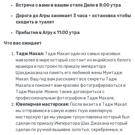
Встреча с вами в вашем отеле Дели в
8:00 утра
Дорога до Агры занимает 3 часа
+
остановка чтобы
сходить в туалет
Прибытие в Агру к 11:00 утра
Что вас ожидает
Тадж Махал:
Тадж Махал один из самых красивых
мавзолее в мире который состоит из индийского белого
мрамора и построен по приказу императора
Шахджахана на память его любимой жены Мумтадж
Махал. Ваш гид вам расскажет все секреты Тадж
Махала и поможет вам красиво фотографироваться в
Тадж Махале. Можно также договориться с
профессиональным фотографом в Тадж Махале.
Ювелирная мастерская:
После визита в Тадж Махал
мы отправимся в самую известную ювелирную
мастерскую где мы увидим троун павлина который был
сделан по приказу Императора Шах Джахана который
сделан по ручной вышивке золотых, серебренных, и