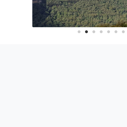
Проживание
Стоимость
875 $
Включено