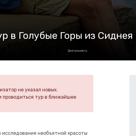
р в Голубые Горы из Сиднея
Длительность
изатор не указал новых.
и проводиться тур в ближайшее
з исследования необъятной красоты