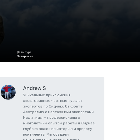
Даты тура
Завершено
Andrew S
Уникальные приключения:
эксклюзивные частные туры от
экспертов по Сиднею. Откройте
Австралию с настоящими экспертами.
Наши гиды — профессионалы с
многолетним опытом работы в Сиднее,
глубоко знающие историю и природу
континента. Мы создаем