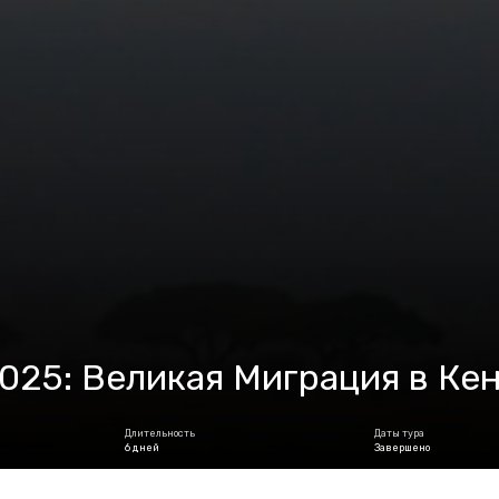
025: Великая Миграция в Ке
Длительность
Даты тура
6 дней
Завершено