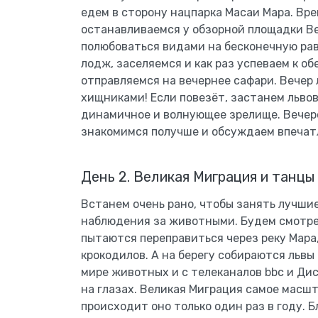
едем в сторону нацпарка Масаи Мара. Врем
останавливаемся у обзорной площадки В
полюбоваться видами на бесконечную рав
лодж, заселяемся и как раз успеваем к о
отправляемся на вечернее сафари. Вечер
хищниками! Если повезёт, застанем львов
динамичное и волнующее зрелище. Вечер
знакомимся получше и обсуждаем впечатл
День 2. Великая Миграция и танцы
Встанем очень рано, чтобы занять лучши
наблюдения за животными. Будем смотрет
пытаются переправиться через реку Мара
крокодилов. А на берегу собираются львы 
мире животных и с телеканалов bbc и Ди
на глазах. Великая Миграция самое масш
происходит оно только один раз в году. Б