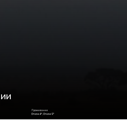
нии
Проживание
Отели 4*, Отели 5*