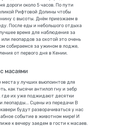
я дороги около 5 часов. По пути
еликой Рифтовой Долины чтобы
нину с высоты. Днём приезжаем в
беду. После еды и небольшого отдыха
 лучшее время для наблюдения за
 или леопардов за охотой это очень
ом собираемся за ужином в лодже,
ения от первого дня в Кении.
 с масаями
е места у лучших вьюпоинтов для
ь, как тысячи антилоп гну и зебр
, где их уже поджидают десятки
и леопарды... Сцены из передачи В
скавери будут разворачиваться у нас
табное событие в животном мире! И
лиже к вечеру заедем в гости к масаев.