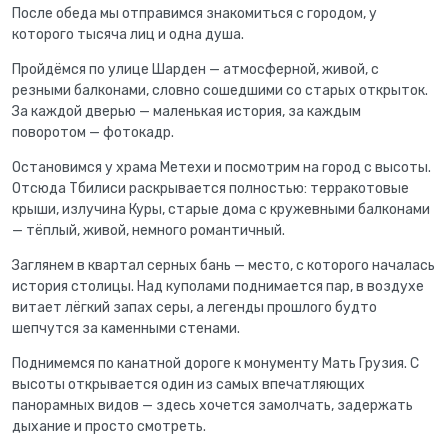
После обеда мы отправимся знакомиться с городом, у
которого тысяча лиц и одна душа.
Пройдёмся по улице Шарден — атмосферной, живой, с
резными балконами, словно сошедшими со старых открыток.
За каждой дверью — маленькая история, за каждым
поворотом — фотокадр.
Остановимся у храма Метехи и посмотрим на город с высоты.
Отсюда Тбилиси раскрывается полностью: терракотовые
крыши, излучина Куры, старые дома с кружевными балконами
— тёплый, живой, немного романтичный.
Заглянем в квартал серных бань — место, с которого началась
история столицы. Над куполами поднимается пар, в воздухе
витает лёгкий запах серы, а легенды прошлого будто
шепчутся за каменными стенами.
Поднимемся по канатной дороге к монументу Мать Грузия. С
высоты открывается один из самых впечатляющих
панорамных видов — здесь хочется замолчать, задержать
дыхание и просто смотреть.