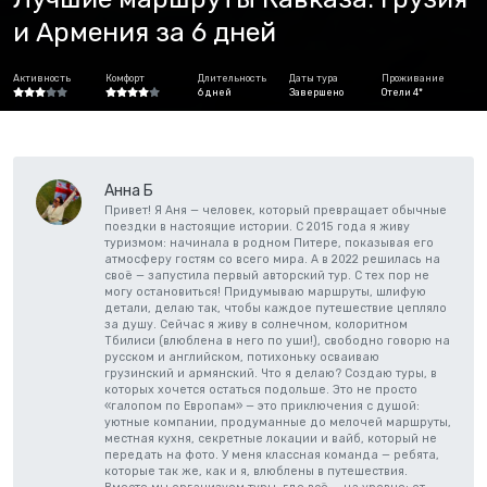
и Армения за 6 дней
Активность
Комфорт
Длительность
Даты тура
Проживание
6 дней
Завершено
Отели 4*
Анна Б
Привет! Я Аня — человек, который превращает обычные
поездки в настоящие истории. С 2015 года я живу
туризмом: начинала в родном Питере, показывая его
атмосферу гостям со всего мира. А в 2022 решилась на
своё — запустила первый авторский тур. С тех пор не
могу остановиться! Придумываю маршруты, шлифую
детали, делаю так, чтобы каждое путешествие цепляло
за душу. Сейчас я живу в солнечном, колоритном
Тбилиси (влюблена в него по уши!), свободно говорю на
русском и английском, потихоньку осваиваю
грузинский и армянский. Что я делаю? Создаю туры, в
которых хочется остаться подольше. Это не просто
«галопом по Европам» — это приключения с душой:
уютные компании, продуманные до мелочей маршруты,
местная кухня, секретные локации и вайб, который не
передать на фото. У меня классная команда — ребята,
которые так же, как и я, влюблены в путешествия.