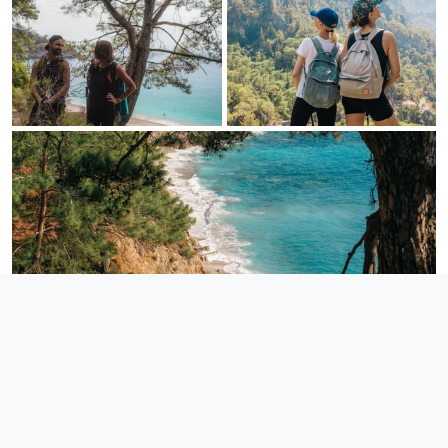
День 5. Полет на параплане на пляже Олюдениз
Вкусный завтрак и время на пляже Олюдениз
— один из
лучших пляжей региона и топ 10 лучших мест в мире, где
можно получить опыт полета на параплане (по желанию). Мы
организуем день исходя из ваших пожеланий, по нашему
опыту это лучшая локация чтобы завершить путешествие!