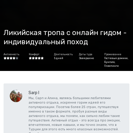
Ликийская тропа с онлайн гидом -
индивидуальный поход
Активность
Комфорт
Длительность
Даты тура
Проживание
5 дней
Завершено
Гостевые домики,
Бунгало,
Глэмпинги
Sarp I
Мы, Сарп и Алина, являясь большими любителями
активного отдыха, искренне горим идеей его
популяризации. Посетив более 25 стран, путешествуя
именно в таком формате, пробуя разные виды
активного отдыха, мы поняли, как сильно любим такие
путешествия. Активный отдых - это всегда про эмоции,
впечатления, новые навыки, и мы точно знаем, что в
Турции для этого есть много классных возможностей.