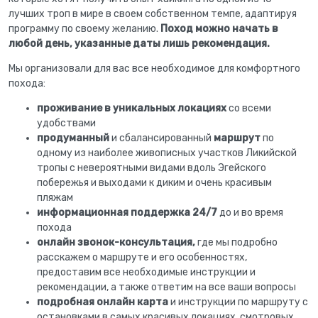
лучших троп в мире в своем собственном темпе, адаптируя
программу по своему желанию.
Поход можно начать в
любой день, указанные даты лишь рекомендация.
Мы организовали для вас все необходимое для комфортного
похода:
проживание
в уникальных локациях
со всеми
удобствами
продуманный
и сбалансированный
маршрут
по
одному из наиболее живописных участков Ликийской
тропы с невероятными видами вдоль Эгейского
побережья и выходами к диким и очень красивым
пляжам
информационная поддержка
24/7
до и во время
похода
онлайн звонок-консультация,
где мы подробно
расскажем о маршруте и его особенностях,
предоставим все необходимые инструкции и
рекомендации, а также ответим на все ваши вопросы
подробная онлайн карта
и инструкции по маршруту с
остановками в самых красивых локациях, смотровых