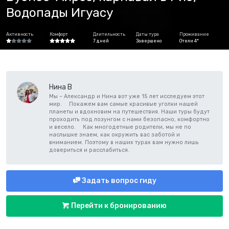
Водопады Игуасу
Активность
Комфорт
Длительность
Даты тура
Проживание
7 дней
Завершено
Отели 4*
Нина В
Мы – Александр и Нина вот уже 15 лет исследуем этот
мир. ⠀ Покажем вам самые красивые уголки нашей
планеты и вдохновим на путешествия. Наши туры будут
проходить под лозунгом с нами безопасно, комфортно
и весело. ⠀ Как многодетные родители, мы не по
наслышке знаем, как окружить вас заботой и
вниманием. Поэтому в наших турах вам нужно лишь
довериться и расслабиться.
Задать вопрос гиду
Перейти к бронированию