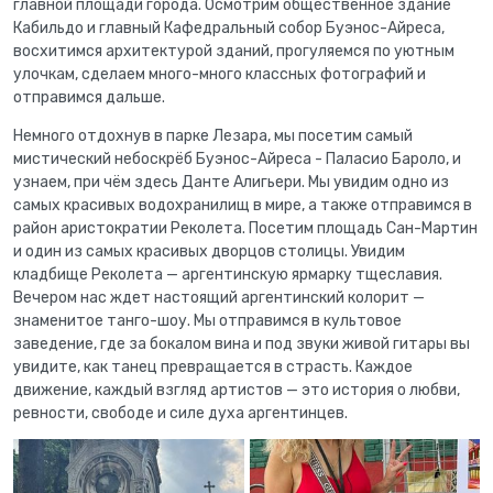
главной площади города. Осмотрим общественное здание
Кабильдо и главный Кафедральный собор Буэнос-Айреса,
восхитимся архитектурой зданий, прогуляемся по уютным
улочкам, сделаем много-много классных фотографий и
отправимся дальше.
Немного отдохнув в парке Лезара, мы посетим самый
мистический небоскрёб Буэнос-Айреса - Паласио Бароло, и
узнаем, при чём здесь Данте Алигьери. Мы увидим одно из
самых красивых водохранилищ в мире, а также отправимся в
район аристократии Реколета. Посетим площадь Сан-Мартин
и один из самых красивых дворцов столицы. Увидим
кладбище Реколета — аргентинскую ярмарку тщеславия.
Вечером нас ждет настоящий аргентинский колорит —
знаменитое танго-шоу. Мы отправимся в культовое
заведение, где за бокалом вина и под звуки живой гитары вы
увидите, как танец превращается в страсть. Каждое
движение, каждый взгляд артистов — это история о любви,
ревности, свободе и силе духа аргентинцев.