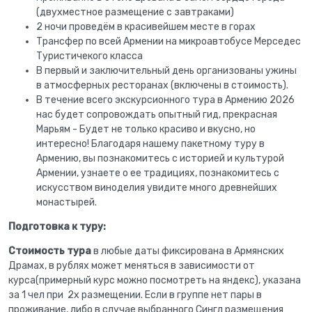
(двухместное размещение с завтраками)
2 ночи проведём в красивейшем месте в горах
Трансфер по всей Армении на микроавтобусе Мерседес
Туристичекого класса
В первый и заключительный день организованы ужины
в атмосферных ресторанах (включены в стоимость).
В течение всего экскурсионного тура в Армению 2026
нас будет сопровождать опытный гид, прекрасная
Марьям - Будет не только красиво и вкусно, но
интересно! Благодаря нашему пакетному туру в
Армению, вы познакомитесь с историей и культурой
Армении, узнаете о ее традициях, познакомитесь с
искусством виноделия увидите много древнейших
монастырей.
Подготовка к туру:
Стоимость тура
в любые даты фиксирована в Армянских
Драмах, в рублях может меняться в зависимости от
курса(примерный курс можно посмотреть на яндекс), указана
за 1 чел при 2х размещении. Если в группе нет пары в
проживание, либо в случае выбранного Сингл размещения