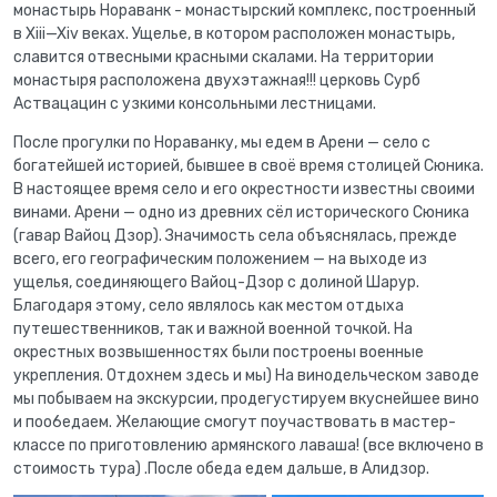
монастырь Нораванк - монастырский комплекс, построенный
в Xiii—Xiv веках. Ущелье, в котором расположен монастырь,
славится отвесными красными скалами. На территории
монастыря расположена двухэтажная!!! церковь Сурб
Аствацацин с узкими консольными лестницами.
После прогулки по Нораванку, мы едем в Арени — село с
богатейшей историей, бывшее в своё время столицей Сюника.
В настоящее время село и его окрестности известны своими
винами. Арени — одно из древних сёл исторического Сюника
(гавар Вайоц Дзор). Значимость села объяснялась, прежде
всего, его географическим положением — на выходе из
ущелья, соединяющего Вайоц-Дзор с долиной Шарур.
Благодаря этому, село являлось как местом отдыха
путешественников, так и важной военной точкой. На
окрестных возвышенностях были построены военные
укрепления. Отдохнем здесь и мы) На винодельческом заводе
мы побываем на экскурсии, продегустируем вкуснейшее вино
и поо6едаем. Желающие смогут поучаствовать в мастер-
классе по приготовлению армянского лаваша! (все включено в
стоимость тура) .После обеда едем дальше, в Алидзор.