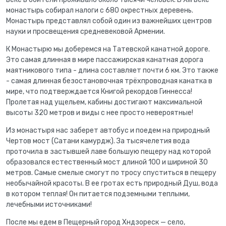
монастырь собирал налоги с 680 окрестных деревень.
Монастырь представлял собой один из важнейших центров
науки и просвещения средневековой Армении.
К Монастырю мы доберемся на Татевской канатной дороге.
Это самая длинная в мире пассажирская канатная дорога
маятникового типа - длина составляет почти 6 км. Это также
- самая длинная безостановочная трёхпроводная канатка в
мире, что подтверждается Книгой рекордов Гиннесса!
Пролетая над ущельем, кабины достигают максимальной
высоты 320 метров и виды с нее просто невероятные!
Из монастыря нас заберет автобус и поедем на природный
Чертов мост (Сатани камурдж). За тысячелетия вода
проточила в застывшей лаве большую пещеру над которой
образовался естественный мост длиной 100 и шириной 30
метров. Самые смелые смогут по тросу спуститься в пещеру
необычайной красоты. В ее гротах есть природный Душ, вода
в котором теплая! Он питается подземными теплыми,
лечебными источниками!
После мы едем в Пещерный город Хндзореск — село,