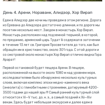
День 4. Арени, Нораванк, Алидзор, Хор Вирап
Едем в Алидзор две ночи мы проведем в этом регионе. Дорога
из Еревана до Алидзора достаточно длинная, и по дороге мы
посетим несколько мест. Заедем в монастырь Хор Вирап.
Монастырь расположен над подземной тюрьмой, в которой,
по преданию, армянский царь Трдат Iii содержал в заточении
в течение 13 лет св. Григория Просветителя до того, как был
обращён им в христианство, около 301 года. С этой дороги и
со смотровой около монастыря Хор Вирап отлично видна Гора
Арарат!
Первой остановкой будет пещера Арени. В пещере,
расположенной на высоте около 1080 м над уровнем моря,
исследователями было обнаружено несколько культурных
слоев, включая комплекс эпохи медно-каменного века
(энеолита) с глинобитными строениями, датируемый 4200-
3500 годами до нашей эры !!! Самый ранний культурный слой
относится к Vi—V тыс. до. н. э., а самый поздний к Xii—Xiv
векам. Здесь будет небольшая экскурсия и далее едем в