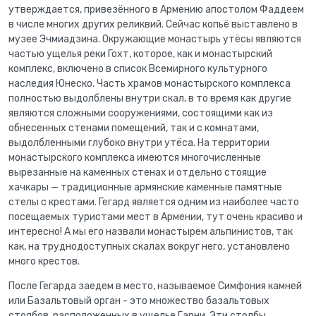
утверждается, привезённого в Армению апостолом Фаддеем
в числе многих других реликвий. Сейчас копьё выставлено в
музее Эчмиадзина. Окружающие монастырь утёсы являются
частью ущелья реки Гохт, которое, как и монастырский
комплекс, включено в список Всемирного культурного
наследия Юнеско. Часть храмов монастырского комплекса
полностью выдолблены внутри скал, в то время как другие
являются сложными сооружениями, состоящими как из
обнесенных стенами помещений, так и с комнатами,
выдолбленными глубоко внутри утёса. На территории
монастырского комплекса имеются многочисленные
вырезанные на каменных стенах и отдельно стоящие
хачкары — традиционные армянские каменные памятные
стелы с крестами. Гегард является одним из наиболее часто
посещаемых туристами мест в Армении, тут очень красиво и
интересно! А мы его назвали монастырем альпинистов, так
как, на труднодоступных скалах вокруг него, установлено
много крестов.
После Гегарда заедем в место, называемое Симфония камней
или Базальтовый орган - это множество базальтовых
столбов, расположенных в ущелье Гарни. Эти столбы