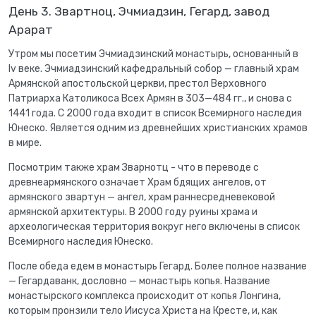
День 3. Звартноц, Эчмиадзин, Гегард, завод
Арарат
Утром мы посетим Эчмиадзинский монастырь, основанный в
Iv веке. Эчмиадзинский кафедральный собор — главный храм
Армянской апостольской церкви, престол Верховного
Патриарха Католикоса Всех Армян в 303—484 гг., и снова с
1441 года. С 2000 года входит в список Всемирного наследия
Юнеско. Является одним из древнейших христианских храмов
в мире.
Посмотрим также храм Зварнотц - что в переводе с
древнеармянского означает Храм бдящих ангелов, от
армянского звартун — ангел, храм раннесредневековой
армянской архитектуры. В 2000 году руины храма и
археологическая территория вокруг него включены в список
Всемирного наследия Юнеско.
После обеда едем в монастырь Гегард. Более полное название
— Гегардаванк, дословно — монастырь копья. Название
монастырского комплекса происходит от копья Лонгина,
которым пронзили тело Иисуса Христа на Кресте, и, как