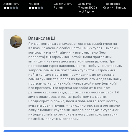
Активность
Комфорт
Длительность
Даты тура
Проживание
7 дней
7 июня 2026 +
Отели 4*, Бунгало
ещё 2 даты
Владислав Ш
Я и моя команда занимаемся организацией туров на
Кавказ. Ключевые особенности наших туров - высокий
комфорт - мягкий тайминг - все включено (без
перелета) Мы стремимся , чтобы наши программы
выглядели как путешествия в компании друзей. При
построении туров нацелены на то, чтобы удовлетворить
запросы самых взыскательных туристов - стремимся
найти лучшие места для проживания, использовать
самый лучший транспорт из доступного и сделать нашу
программу наполненной, интересной и комфортной!
Все программы авторской разработки! В каждом
регионе своя команда, состоящая из местных ребят! Я
лично знаю всех, с кем мы работаем на местах.
Неоднократно пожил, поел и побывал во всех местах,
куда мы возим группы - как одиночно, так и регулярно
езжу с нашими группами. Всегда обладаю актуальной
информацией по регионам и могу дать консультации
по любым попутным вопросам!