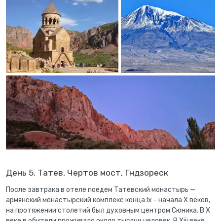
День 5. Татев, Чертов мост, Гндзореск
После завтрака в отеле поедем Татевский монастырь —
армянский монастырский комплекс конца Ix - начала X веков,
на протяжении столетий был духовным центром Сюника. В X
веке в обители проживало около тысячи человек. В Xiii веке