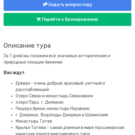
Задать вопрос гиду
Перейти к бронированию
Описание тура
За 7 дней мы покажем все значимые исторические и
природные локации Армении
Вас ждут
:
Ереван - очень добрый, красивый, уютный и
расслабляющий
Озеро Севан и монастырь Севанаванк
озеро Парз, г. Дилижан
Пещера Арени, монастырь Нораванк
г. Джермук, Водопады Джермук и Шакинский
Монастырь Татев
Крылья Татева - самая длинная в мире пассажирская
канатная дороге маятникового типа