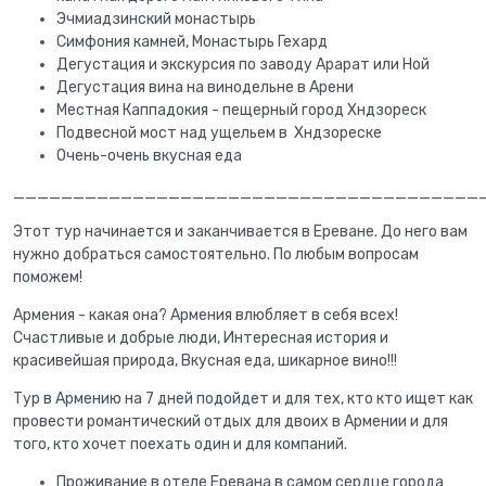
Эчмиадзинский монастырь
Симфония камней, Монастырь Гехард
Дегустация и экскурсия по заводу Арарат или Ной
Дегустация вина на винодельне в Арени
Местная Каппадокия - пещерный город Хндзореск
Подвесной мост над ущельем в Хндзореске
Очень-очень вкусная еда
_______________________________________
Этот тур начинается и заканчивается в Ереване. До него вам
нужно добраться самостоятельно. По любым вопросам
поможем!
Армения - какая она? Армения влюбляет в себя всех!
Счастливые и добрые люди, Интересная история и
красивейшая природа, Вкусная еда, шикарное вино!!!
Тур в Армению на 7 дней подойдет и для тех, кто кто ищет как
провести романтический отдых для двоих в Армении и для
того, кто хочет поехать один и для компаний.
Проживание в отеле Еревана в самом сердце города