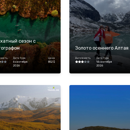
хатный сезон с
тографом
Золото осеннего Алтая
ность
Дата тура
Цена
Активность
Дата тура
6 сентября
852 $
14 сентября
2026
2026