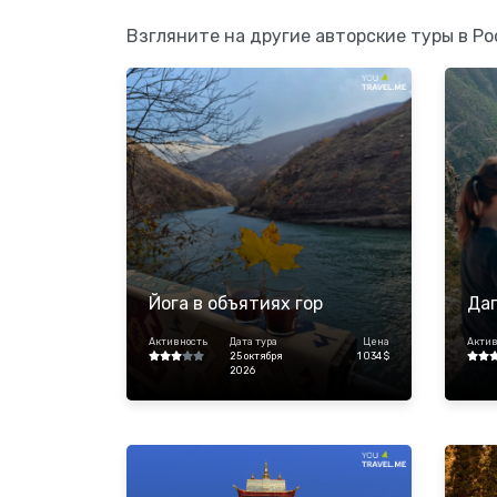
Взгляните на другие авторские туры в Ро
Йога в объятиях гор
Даг
Активность
Дата тура
Цена
Актив
25 октября
1 034 $
2026