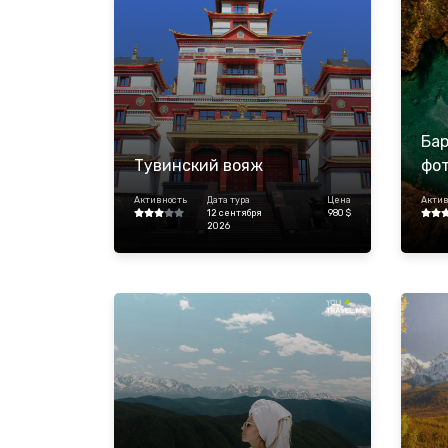
Бар
Тувинский вояж
фо
Активность
Дата тура
Цена
Актив
12 сентября
980 $
2026