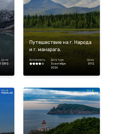
Путешествие на г. Народа
и г. манарага.
Цена
Активность
Дата тура
Цена
1 339 $
3 сентября
511 $
2026