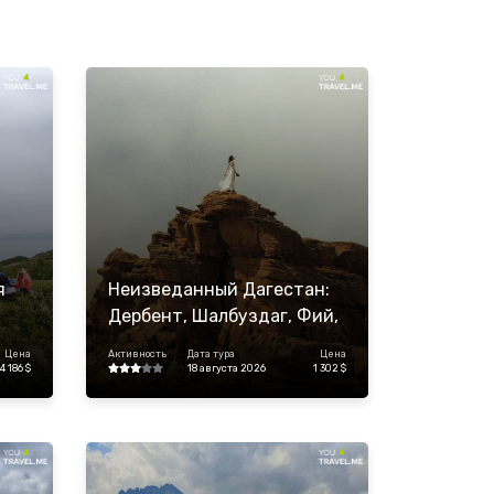
я
Неизведанный Дагестан:
Дербент, Шалбуздаг, Фий,
Ахты и высокогорное село
Цена
Активность
Дата тура
Цена
Куруш
4 186 $
18 августа 2026
1 302 $