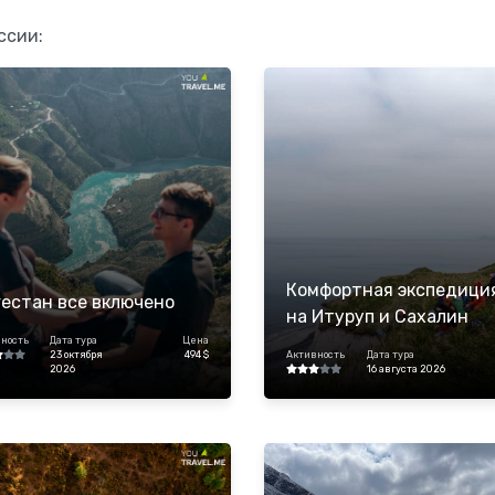
ссии:
Комфортная экспедици
естан все включено
на Итуруп и Сахалин
ность
Дата тура
Цена
23 октября
494 $
Активность
Дата тура
2026
16 августа 2026