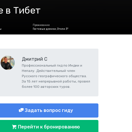
е в Тибет
Проживание
ы
Гостевые домики, Отели 3*
Дмитрий С
Профессиональный гид по Индии и
Непалу. Действительный член
Русского географического общества.
За 15 лет непрерывной работы, провел
более 100 авторских туров.
Задать вопрос гиду
Перейти к бронированию