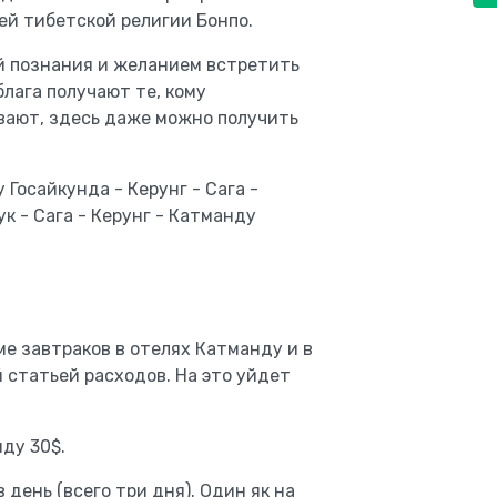
й тибетской религии Бонпо.
й познания и желанием встретить
лага получают те, кому
вают, здесь даже можно получить
 Госайкунда - Керунг - Сага -
к - Сага - Керунг - Катманду
ме завтраков в отелях Катманду и в
й статьей расходов. На это уйдет
ду 30$.
в день (всего три дня). Один як на