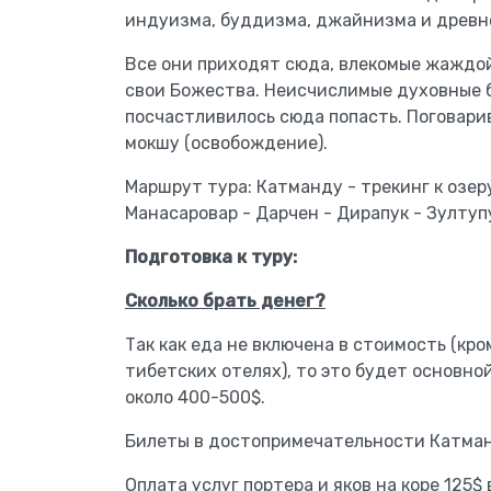
индуизма, буддизма, джайнизма и древне
Все они приходят сюда, влекомые жаждо
свои Божества. Неисчислимые духовные б
посчастливилось сюда попасть. Поговари
мокшу (освобождение).
Маршрут тура: Катманду - трекинг к озеру
Манасаровар - Дарчен - Дирапук - Зултупу
Подготовка к туру:
Сколько брать денег?
Так как еда не включена в стоимость (кро
тибетских отелях), то это будет основно
около 400-500$.
Билеты в достопримечательности Катман
Оплата услуг портера и яков на коре 125$ 