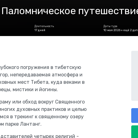
. Паломническое путешестви
Длительность
Даты тура
17 дней
10 мая 2026 + ещё 2 дат
убокого погружения в тибетскую
 гор, непередаваемая атмосфера и
овных мест Тибета, куда веками в
ецы, мистики и йогины.
раму или обход вокруг Священного
многих духовных практиков и целью
мся в трекинг к священному озеру
м парке Лантанг.
едставителей четырех религий -