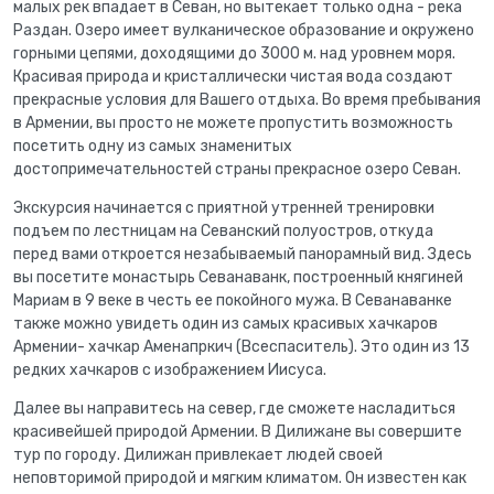
малых рек впадает в Севан, но вытекает только одна - река
Раздан. Озеро имеет вулканическое образование и окружено
горными цепями, доходящими до 3000 м. над уровнем моря.
Красивая природа и кристаллически чистая вода создают
прекрасные условия для Вашего отдыха. Во время пребывания
в Армении, вы просто не можете пропустить возможность
посетить одну из самых знаменитых
достопримечательностей страны прекрасное озеро Севан.
Экскурсия начинается с приятной утренней тренировки
подъем по лестницам на Севанский полуостров, откуда
перед вами откроется незабываемый панорамный вид. Здесь
вы посетите монастырь Севанаванк, построенный княгиней
Мариам в 9 веке в честь ее покойного мужа. В Севанаванке
также можно увидеть один из самых красивых хачкаров
Армении- хачкар Аменапркич (Всеспаситель). Это один из 13
редких хачкаров с изображением Иисуса.
Далее вы направитесь на север, где сможете насладиться
красивейшей природой Армении. В Дилижане вы совершите
тур по городу. Дилижан привлекает людей своей
неповторимой природой и мягким климатом. Он известен как