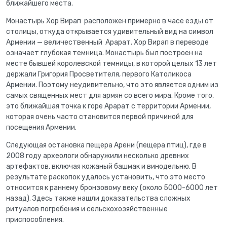
ближайшего места.
Монастырь Хор Вирап расположен примерно в часе езды от
столицы, откуда открывается удивительный вид на символ
Армении — величественный Арарат. Хор Вирап в переводе
означает глубокая темница. Монастырь был построен на
месте бывшей королевской темницы, в которой целых 13 лет
держали Григория Просветителя, первого Католикоса
Армении. Поэтому неудивительно, что это является одним из
самых священных мест для армян со всего мира. Кроме того,
это ближайшая точка к горе Арарат с территории Армении,
которая очень часто становится первой причиной для
посещения Армении.
Следующая остановка пещера Арени (пещера птиц), где в
2008 году археологи обнаружили несколько древних
артефактов, включая кожаный башмак и винодельню. В
результате раскопок удалось установить, что это место
относится к раннему бронзовому веку (около 5000-6000 лет
назад). Здесь также нашли доказательства сложных
ритуалов погребения и сельскохозяйственные
приспособления.