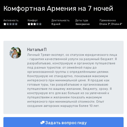
Комфортная Армения на 7 ночей
Активность
Комфорт
Длительность
Даты тура
Проживание
8 дней
Завершено
Отели 3*, Отели 4*
Наталья П
Личный Тревл-эксперт, со статусом юридического лица
- гарантия качественной услуги за разумный бюджет. Я
разрабатываю, конструирую и организую путешествие
под разных туристов: от семейной пары до
организованной группы с определёнными целями.
Конструирую не стандартно, показывая максимум
интересного при минимальной цене. Я продаю как
готовые туры, так разрабатываю и организовываю
путешествие по вашему желанию, бюджету, сроку. Я
конструирую его для вас больше из за увлечений к
путешествиям и желанием показать максимум
интересного при минимальной стоимости. Опыт
создания авторских маршрутов более 10 лет.
Задать вопрос гиду