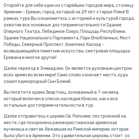
Откройте для себя один из старейших городов мира, столицу
Армении - Ереван, город, который на 29 лет старше Рима! В
рамках тура Вы ознакомитесь с историей и культурой города,
охватив все основные достопримечательности Здание
Оперного Театра, Лебединое Озеро, Площадь Республики,
Здание Национального Парламента, Парк Влюбленных, Мост
Победы, Северный Проспект, Комплекс Каскад -
возвышающийся памятник искусства, смотровая площадка
Еревана и многое другое!
Далее переезд в Эчмиадзин. Он является духовным центром
всех армян во всем мире! Само слово означает место, куда
сошел единородный Сын Божий.
Вы посетите храма Звартноц, основанный в 7-ом века,
который включен в список наследия Юнеско, как и все
остальные достопримечательности в тур.
Далее отправитесь к церкви Св. Рипсиме, построенной на
месте, где похоронена раннехристианская армянская
мученица и святая, бежавшая из Римской империи, которая
была убита в Армении. Это удивительная церковь стоит со