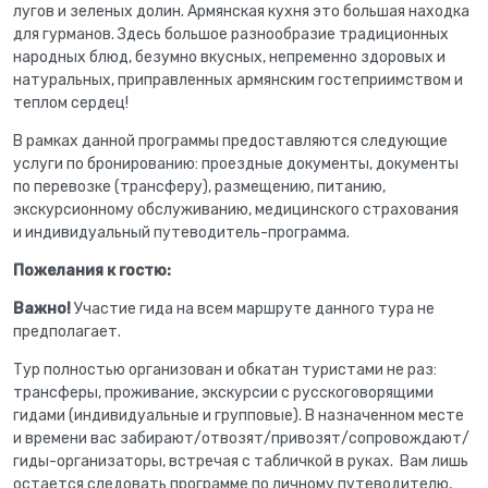
лугов и зеленых долин. Армянская кухня это большая находка
для гурманов. Здесь большое разнообразие традиционных
народных блюд, безумно вкусных, непременно здоровых и
натуральных, приправленных армянским гостеприимством и
теплом сердец!
В рамках данной программы предоставляются следующие
услуги по бронированию: проездные документы, документы
по перевозке (трансферу), размещению, питанию,
экскурсионному обслуживанию, медицинского страхования
и индивидуальный путеводитель-программа.
Пожелания к гостю:
Важно!
Участие гида на всем маршруте данного тура не
предполагает.
Тур полностью организован и обкатан туристами не раз:
трансферы, проживание, экскурсии с русскоговорящими
гидами (индивидуальные и групповые). В назначенном месте
и времени вас забирают/отвозят/привозят/сопровождают/
гиды-организаторы, встречая с табличкой в руках. Вам лишь
остается следовать программе по личному путеводителю,