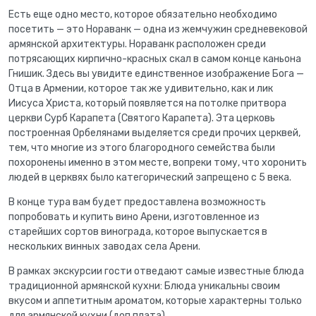
Есть еще одно место, которое обязательно необходимо
посетить — это Нораванк — одна из жемчужин средневековой
армянской архитектуры. Нораванк расположен среди
потрясающих кирпично-красных скал в самом конце каньона
Гнишик. Здесь вы увидите единственное изображение Бога —
Отца в Армении, которое так же удивительно, как и лик
Иисуса Христа, который появляется на потолке притвора
церкви Сурб Карапета (Святого Карапета). Эта церковь
построенная Орбелянами выделяется среди прочих церквей,
тем, что многие из этого благородного семейства были
похоронены именно в этом месте, вопреки тому, что хоронить
людей в церквях было категорический запрещено с 5 века.
В конце тура вам будет предоставлена возможность
попробовать и купить вино Арени, изготовленное из
старейших сортов винограда, которое выпускается в
нескольких винных заводах села Арени.
В рамках экскурсии гости отведают самые известные блюда
традиционной армянской кухни: Блюда уникальны своим
вкусом и аппетитным ароматом, которые характерны только
для армянской кухни (доп плата).