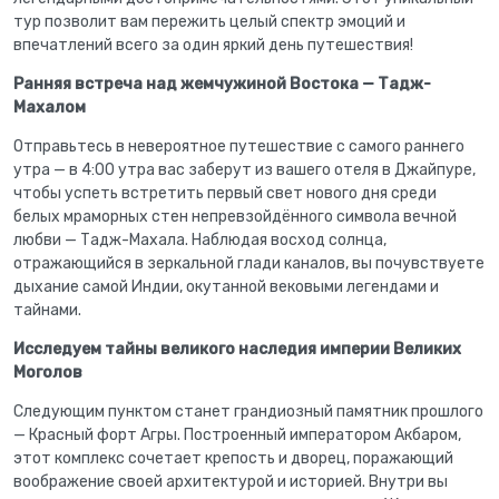
тур позволит вам пережить целый спектр эмоций и
впечатлений всего за один яркий день путешествия!
Ранняя встреча над жемчужиной Востока — Тадж-
Махалом
Отправьтесь в невероятное путешествие с самого раннего
утра — в 4:00 утра вас заберут из вашего отеля в Джайпуре,
чтобы успеть встретить первый свет нового дня среди
белых мраморных стен непревзойдённого символа вечной
любви — Тадж-Махала. Наблюдая восход солнца,
отражающийся в зеркальной глади каналов, вы почувствуете
дыхание самой Индии, окутанной вековыми легендами и
тайнами.
Исследуем тайны великого наследия империи Великих
Моголов
Следующим пунктом станет грандиозный памятник прошлого
— Красный форт Агры. Построенный императором Акбаром,
этот комплекс сочетает крепость и дворец, поражающий
воображение своей архитектурой и историей. Внутри вы