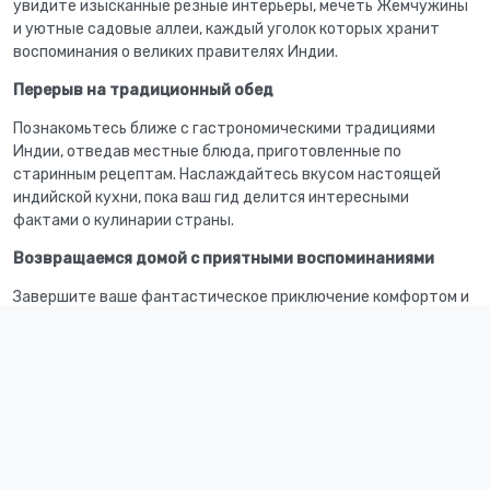
увидите изысканные резные интерьеры, мечеть Жемчужины
и уютные садовые аллеи, каждый уголок которых хранит
воспоминания о великих правителях Индии.
Перерыв на традиционный обед
Познакомьтесь ближе с гастрономическими традициями
Индии, отведав местные блюда, приготовленные по
старинным рецептам. Наслаждайтесь вкусом настоящей
индийской кухни, пока ваш гид делится интересными
фактами о кулинарии страны.
Возвращаемся домой с приятными воспоминаниями
Завершите ваше фантастическое приключение комфортом и
удобствами, вернувшись обратно в Джайпур. Вы проведёте
целый день в кругу очаровательной истории и неповторимой
атмосферы восточной сказки, оставив сердце навсегда
плененным красотой Индии.
Пожелания к гостю:
Тадж-Махал не работает в пятницу.
Одевайте удобную обувь и сезонную одежду.